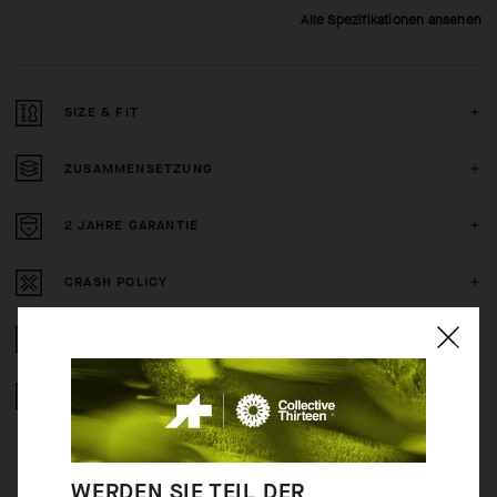
Alle Spezifikationen ansehen
SIZE & FIT
ZUSAMMENSETZUNG
2 JAHRE GARANTIE
CRASH POLICY
KOSTENLOSE RÜCKERSTATTUNG
GESICHERTE ZAHLUNG
WERDEN SIE TEIL DER