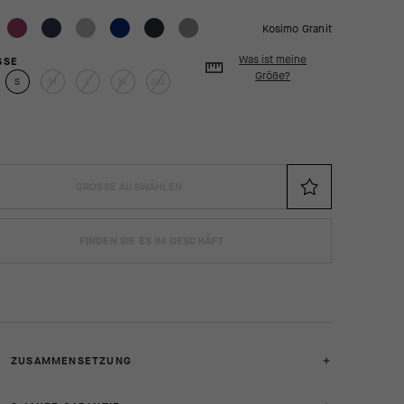
Kosimo Granit
Was ist meine
SE
Größe?
S
M
L
XL
2XL
GRÖSSE AUSWÄHLEN
FINDEN SIE ES IM GESCHÄFT
ZUSAMMENSETZUNG