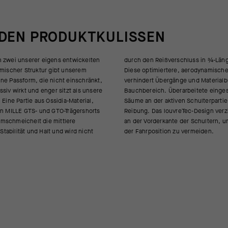
 DEN PRODUKTKULISSEN
n zwei unserer eigens entwickelten
schluss in ¾-Länge unterbrochen.
omischer Struktur gibt unserem
e, aerodynamischere Passform
ne Passform, die nicht einschränkt,
änge und Materialbündelung am
siv wirkt und enger sitzt als unsere
rarbeitete eingesetzte Ärmel ohne
 Eine Partie aus Ossidia-Material,
ven Schulterpartie reduzieren
en MILLE GTS- und GTO-Trägershorts
Tec-Design verzichtet auf Material
mschmeichelt die mittlere
 Schultern, um Faltenbildung in
 Stabilität und Halt und wird nicht
der Fahrposition zu vermeiden.