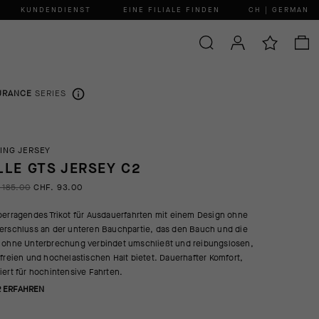
KUNDENDIENST
EINE FILIALE FINDEN
CH | GERMAN
URANCE
SERIES
ING JERSEY
LLE GTS JERSEY C2
 185.00
CHF. 93.00
berragendes Trikot für Ausdauerfahrten mit einem Design ohne
erschluss an der unteren Bauchpartie, das den Bauch und die
 ohne Unterbrechung verbindet umschließt und reibungslosen,
nfreien und hochelastischen Halt bietet. Dauerhafter Komfort,
iert für hochintensive Fahrten.
 ERFAHREN