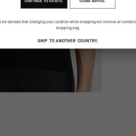
CONTINUE TO
US
SITE.
CLOSE ADVICE.
e be advised that changing your location while shopping will remove all content
shopping bag.
SHIP TO ANOTHER COUNTRY.