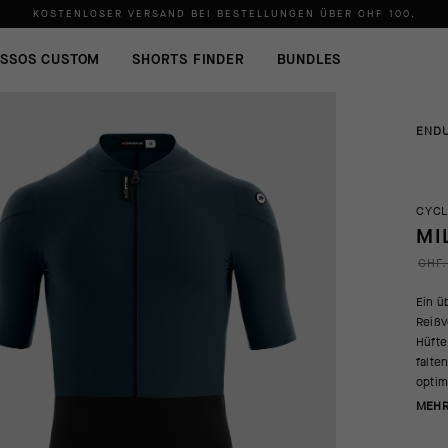
KOSTENLOSER VERSAND BEI BESTELLUNGEN ÜBER
CHF 100
.
SSOS CUSTOM
SHORTS FINDER
BUNDLES
END
CYCL
MI
CHF.
Ein ü
Reißv
Hüfte
falte
optim
MEHR