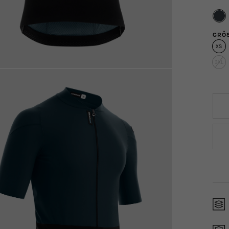
GRÖS
XS
3XL