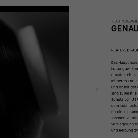
TECHNOLOGIE
GENA
FEATURED FAB
Das Hauptmateri
Kettengewirk mi
Struktur. Ein S
mittleren Parti
und ist mit der
sind äußerst l
Schutz von USF 
dem leichtesten
für eine ansch
Taschen verhin
Versiegelung a
und Reibung z