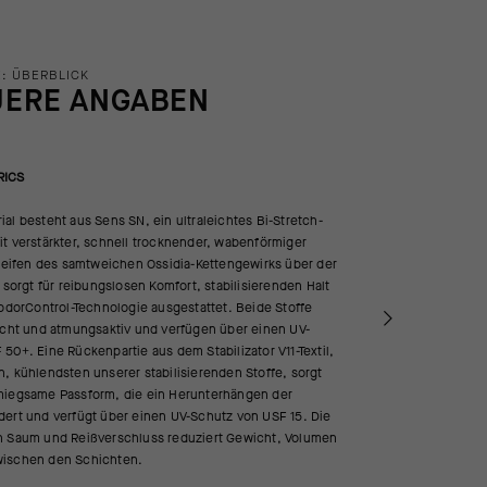
: ÜBERBLICK
UERE ANGABEN
RICS
al besteht aus Sens SN, ein ultraleichtes Bi-Stretch-
t verstärkter, schnell trocknender, wabenförmiger
treifen des samtweichen Ossidia-Kettengewirks über der
e sorgt für reibungslosen Komfort, stabilisierenden Halt
 odorControl-Technologie ausgestattet. Beide Stoffe
eicht und atmungsaktiv und verfügen über einen UV-
50+. Eine Rückenpartie aus dem Stabilizator V11-Textil,
, kühlendsten unserer stabilisierenden Stoffe, sorgt
miegsame Passform, die ein Herunterhängen der
dert und verfügt über einen UV-Schutz von USF 15. Die
n Saum und Reißverschluss reduziert Gewicht, Volumen
wischen den Schichten.