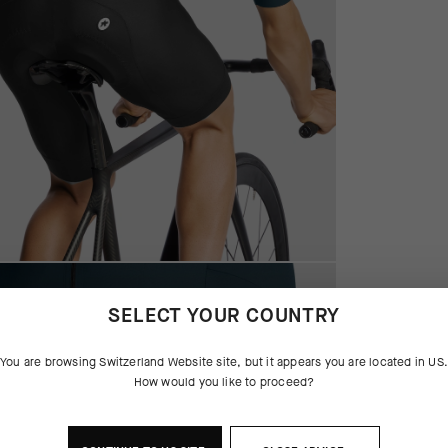
SELECT YOUR COUNTRY
You are browsing
Switzerland Website
site, but it appears you are located in
US
How would you like to proceed?