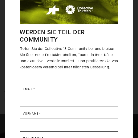
Wir wenden uns hier von traditionellen Formen ab und ersetzen diese
durch die Energie und Dynamik. Bei der Gestaltung des Gruppetto-Trikots
mit seinen gewagten, energiegeladenen Mustern haben wir uns von der
Kunstform des Futurismus inspirieren lassen. Mit seinen offenkantig
verarbeiteten Ärmeln, seinem atmungsaktivem Hauptmaterial und der
WERDEN SIE TEIL DER
optimierten regularFit-Passform eignet es sich ideal für ambitionierte
Fahrer, denen absoluter Komfort wichtiger ist als alles andere.
COMMUNITY
Treten Sie der Collective 13 Community bei und bleiben
Sie über neue Produktneuheiten, Touren in Ihrer Nähe
und exklusive Events informiert – und profitieren Sie von
kostenlosem Versand bei Ihrer nächsten Bestellung.
EMAIL
*
TECHNOLOGIE: ÜBERBLICK
GENAUERE ANGABEN
VORNAME
*