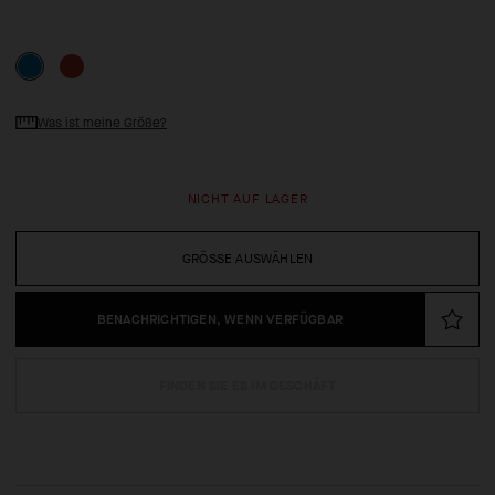
Was ist meine Größe?
NICHT AUF LAGER
GRÖSSE AUSWÄHLEN
BENACHRICHTIGEN, WENN VERFÜGBAR
FINDEN SIE ES IM GESCHÄFT