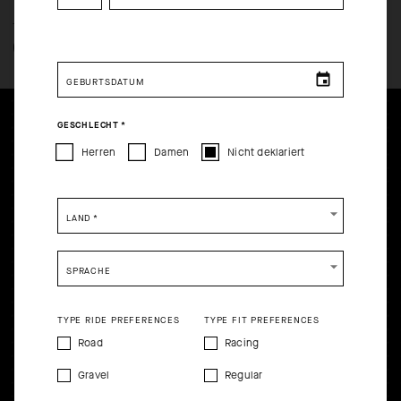
How would you like to proceed?
TECHNOLOGIE: ÜBERBLICK
GENAUERE ANGABEN
CONTINUE TO
US
SITE.
GEBURTSDATUM
CLOSE ADVICE.
GESCHLECHT
*
Herren
Damen
Nicht deklariert
Please be advised that changing your location while
shopping will remove all contents from shopping bag.
LAND
*
SHIP TO ANOTHER COUNTRY.
SPRACHE
TYPE RIDE PREFERENCES
TYPE FIT PREFERENCES
Road
Racing
Gravel
Regular