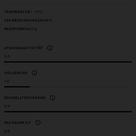
TEMPERATUR
> +21°C
FAHRBEDINGUNGEN
Warm
PASSFORM
racing
ATMUNGSAKTIVITÄT
5/5
ISOLIERUNG
1/5
SCHNELLTROCKNEND
5/5
PACKBARKEIT
5/5