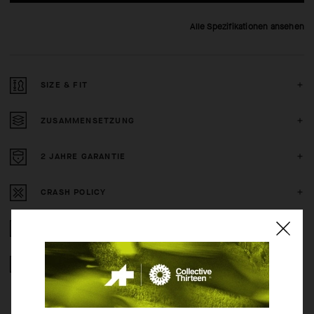
Alle Spezifikationen ansehen
SIZE & FIT
ZUSAMMENSETZUNG
2 JAHRE GARANTIE
CRASH POLICY
KOSTENLOSE RÜCKERSTATTUNG
GESICHERTE ZAHLUNG