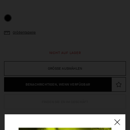
Größentabelle
NICHT AUF LAGER
GRÖSSE AUSWÄHLEN
BENACHRICHTIGEN, WENN VERFÜGBAR
FINDEN SIE ES IM GESCHÄFT