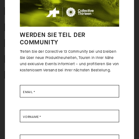
ZUSAMMENSETZUNG
2 JAHRE GARANTIE
WERDEN SIE TEIL DER
COMMUNITY
CRASH POLICY
Treten Sie der Collective 13 Community bei und bleiben
Sie über neue Produktneuheiten, Touren in Ihrer Nähe
KOSTENLOSE RÜCKERSTATTUNG
und exklusive Events informiert – und profitieren Sie von
kostenlosem Versand bei Ihrer nächsten Bestellung.
GESICHERTE ZAHLUNG
EMAIL
*
HINTER DEN
VORNAME
*
PRODUKTKULISSEN