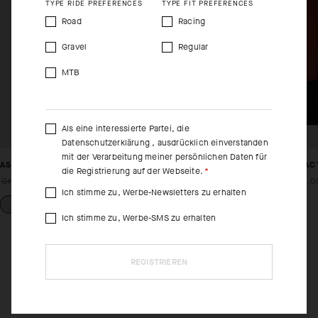
TYPE RIDE PREFERENCES
TYPE FIT PREFERENCES
Road
Racing
Gravel
Regular
MTB
Als eine interessierte Partei, die
Datenschutzerklärung
, ausdrücklich einverstanden
mit der Verarbeitung meiner persönlichen Daten für
ASSOS X MAMMUT GRAVEL SOCKS SUMMER
ASSOS X MAMMUT TACT
die Registrierung auf der Webseite.
CHF. 23.00
CHF. 17.00
CHF. 189.00
CHF. 133.0
Ich stimme zu, Werbe-Newsletters zu erhalten
Ich stimme zu, Werbe-SMS zu erhalten
REGISTRIEREN