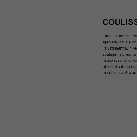
COULIS
Pour la prochaine é
manches du modèle
éprouvé, nous avons
élasticité, de son
l’ajustement au niv
gestion efficace de 
soulager la pressio
la fermeture éclair e
mieux respirer et v
pour éviter les f
et le col ont été fa
couches d’équipeme
matériau 30 % plus l