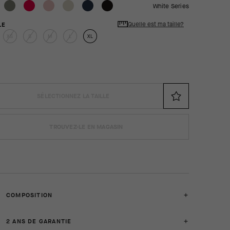
White Series
Quelle est ma taille?
LE
XS
S
M
L
XL
SÉLECTIONNEZ LA TAILLE
TROUVEZ-LE EN MAGASIN
COMPOSITION
2 ANS DE GARANTIE