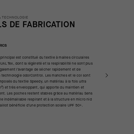
A TECHNOLOGIE
LS DE FABRICATION
RICS
rincipal est constitué du textile à mailles circulaires
UAL Tex, dont la légèreté et la respirabilité ne sont plus
 également l’avantage de sécher rapidement et de
a technologie odorControl. Les manches et le col sont
posés du textile Speedy, un matériau à la fois ultra
²) et très enveloppant, qui apporte du maintien et
nt. Les poches restent stables grâce au matériau Sens
le indémaillable respirant et à la structure en micro nid
maillot bénéficie d’une protection solaire UPF 50+.