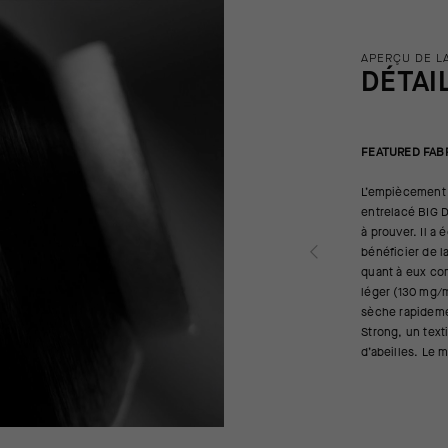
APERÇU DE L
DÉTAI
FEATURED FAB
L’empiècement p
entrelacé BIG D
à prouver. Il a
bénéficier de l
quant à eux com
léger (130 mg/m
sèche rapideme
Strong, un texti
d’abeilles. Le 