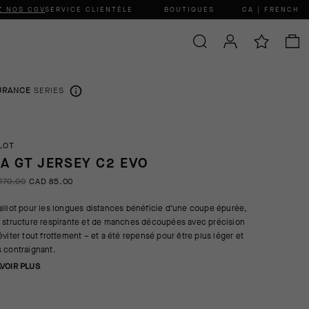
Z NOS CGV
SERVICE CLIENTÈLE
BOUTIQUES
CA | FRENCH
URANCE
SERIES
LOT
A GT JERSEY C2 EVO
170.00
CAD 85.00
illot pour les longues distances bénéficie d’une coupe épurée,
 structure respirante et de manches découpées avec précision
éviter tout frottement – et a été repensé pour être plus léger et
 contraignant.
AVOIR PLUS