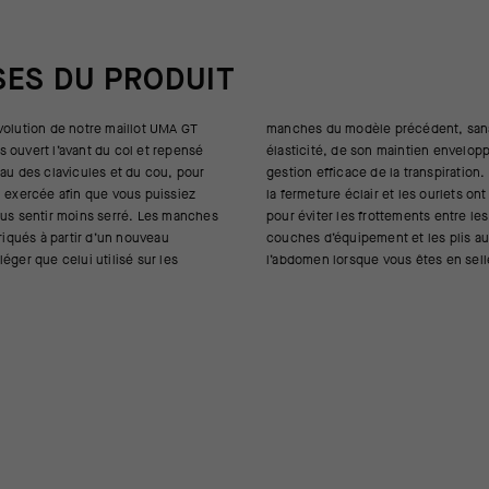
SES DU PRODUIT
volution de notre maillot UMA GT
 précédent, sans perdre de son
 ouvert l’avant du col et repensé
 maintien enveloppant et de sa
eau des clavicules et du cou, pour
la transpiration. Autre nouveauté :
n exercée afin que vous puissiez
t les ourlets ont été thermocollés
ous sentir moins serré. Les manches
rottements entre les différentes
briqués à partir d’un nouveau
nt et les plis au niveau de
éger que celui utilisé sur les
l’abdomen lorsque vous êtes en sell