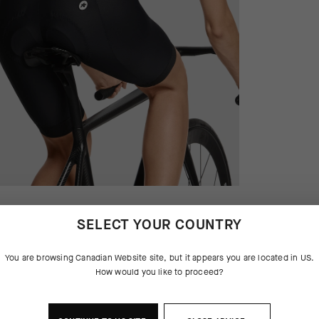
SELECT YOUR COUNTRY
You are browsing
Canadian Website
site, but it appears you are located in
US
.
How would you like to proceed?