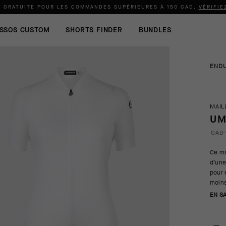
N GRATUITE POUR LES COMMANDES SUPÉRIEURES À
150 CAD
.
VÉRIFIE
SSOS CUSTOM
SHORTS FINDER
BUNDLES
END
MAIL
UM
CAD 
Ce ma
d’une
pour 
moins
EN S