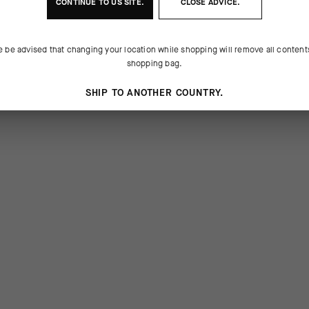
CONTINUE TO
US
SITE.
CLOSE ADVICE.
e be advised that changing your location while shopping will remove all content
shopping bag.
SHIP TO ANOTHER COUNTRY.