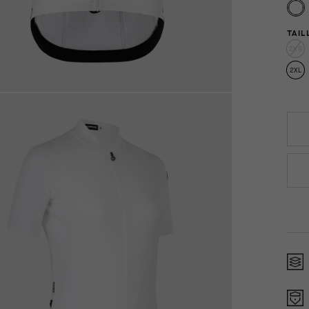
TAIL
2XS
2XL