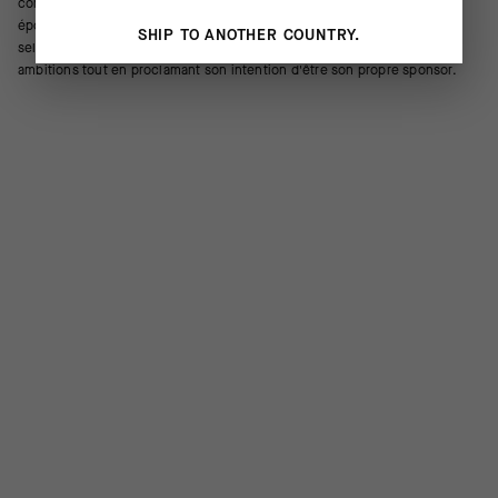
composent ou encore aux empiècements qui les façonnent pour qu'ils
épousent parfaitement chacun des mouvements de notre corps sur la
SHIP TO ANOTHER COUNTRY.
selle. Cette casquette permet à chacun d'afficher clairement ses
ambitions tout en proclamant son intention d'être son propre sponsor.