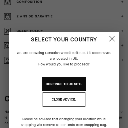
COMPOSITION
2 ANS DE GARANTIE
CRASH POLICY
SELECT YOUR COUNTRY
RETOURS GRATUITS
You are browsing
Canadian Website
site, but it appears you
are located in
US
.
ACHAT SECURISE
How would you like to proceed?
CONTINUE TO
US
SITE.
COULISSES DU PRODUIT
CLOSE ADVICE.
Nous ne sommes pas constamment en selle. Mais même lorsque nous ne
le sommes pas, notre vélo reste toujours dans un coin de notre tête, que
Please be advised that changing your location while
ce soit en pensant à l’équipement que nous utilisons, aux textiles qui le
shopping will remove all contents from shopping bag.