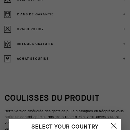
2 ANS DE GARANTIE
CRASH POLICY
RETOURS GRATUITS
ACHAT SECURISE
COULISSES DU PRODUIT
Cette version améliorée des gants de pluie classiques en néoprène vous
offrira un confort optimal. Nos gants Thermo Rain Shell Gloves sauront
vous protéger de la pluie, du vent et des températures glaciales. Ils
SELECT YOUR COUNTRY
garantissent une meilleure prise du guidon et leurs petits volumes