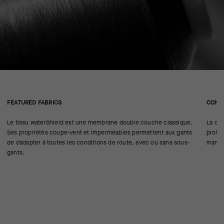
FEATURED FABRICS
CONS
Le tissu waterShield est une membrane double couche classique.
La co
Ses propriétés coupe-vent et imperméables permettent aux gants
protec
de s’adapter à toutes les conditions de route, avec ou sans sous-
manche
gants.