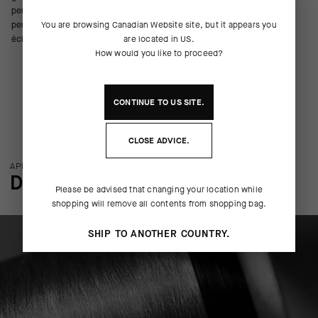
permettent de les ranger facilement. Les éléments anti-dérapants vous
permettent de ne pas glisser sur le guidon à cause de la pluie ou des
You are browsing
Canadian Website
site, but it appears you
éclaboussures.
are located in
US
.
How would you like to proceed?
CONTINUE TO
US
SITE.
CLOSE ADVICE.
APERÇU DE LA TECHNOLOGIE
DÉTAILS DE FABRICATION
Please be advised that changing your location while
shopping will remove all contents from shopping bag.
SHIP TO ANOTHER COUNTRY.