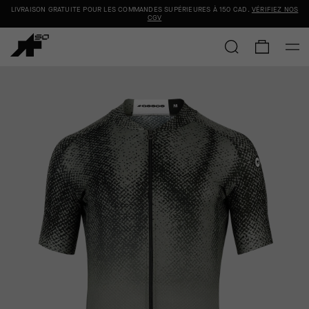
LIVRAISON GRATUITE POUR LES COMMANDES SUPÉRIEURES À
150 CAD
.
VÉRIFIEZ NOS
CGV