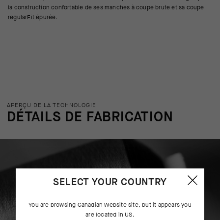
la construction confortable de ses manches à coupe brute et sa coupe
regularFit épurée.
APERÇU DE LA TECHNOLOGIE
DÉTAILS DE FABRICATION
SELECT YOUR COUNTRY
You are browsing
Canadian Website
site, but it appears you
are located in
US
.