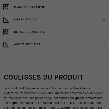
2 ANS DE GARANTIE
CRASH POLICY
RETOURS GRATUITS
ACHAT SECURISE
COULISSES DU PRODUIT
Le maillot Heat Map marie des motifs en édition limitée et notre
plateforme d’endurance GT.Résultat : un maillot à manches courtes pour
toutes les sorties, des pauses déjeuner rapides aux grands événements ;
les propriétés respirantes et rafraîchissantes du MILLE GT sont toujours
essentielles pour les sorties estivales.La plateforme GT se distingue par