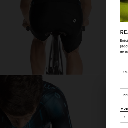
RE
Rejo
prod
de l
EM
PR
MOB
+1