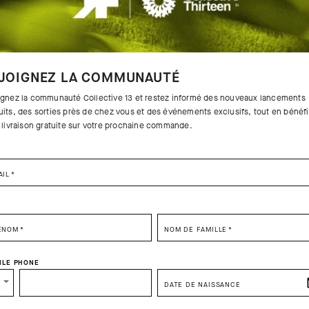
JOIGNEZ LA COMMUNAUTÉ
ignez la communauté Collective 13 et restez informé des nouveaux lancements
uits, des sorties près de chez vous et des événements exclusifs, tout en bénéfi
a livraison gratuite sur votre prochaine commande.
AIL
*
SELECT YOUR COUNTRY
ÉNOM
*
NOM DE FAMILLE
*
You are browsing
Canadian Website
site, but it appears you are located in
US
.
ILE PHONE
How would you like to proceed?
DATE DE NAISSANCE