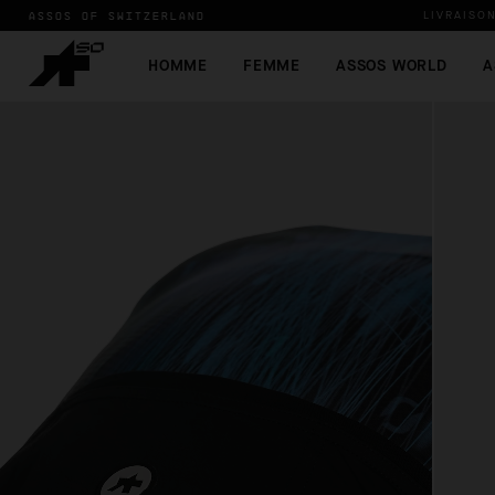
ASSOS OF SWITZERLAND
LIVRAISO
HOMME
FEMME
ASSOS WORLD
A