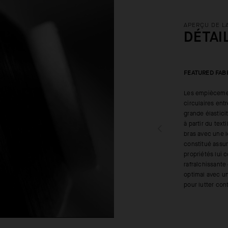
APERÇU DE L
DÉTAI
FEATURED FAB
Les empiècemen
circulaires ent
grande élastic
à partir du tex
bras avec une l
constitué assur
propriétés lui 
rafraîchissante
optimal avec un
pour lutter cont