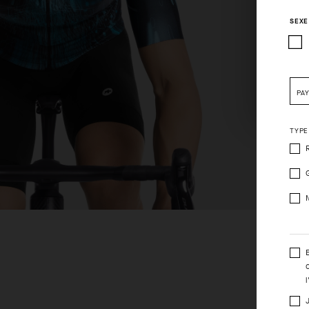
SEXE
Pleas
PA
TYPE
l