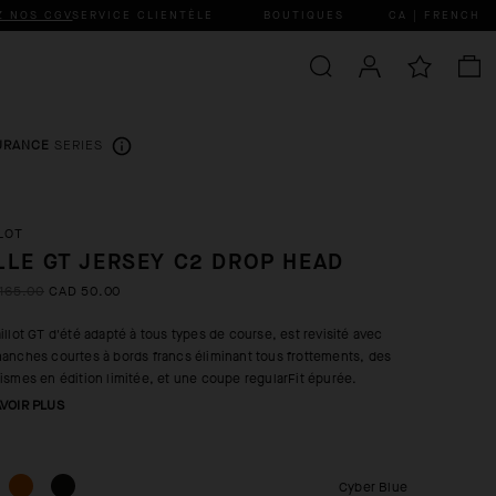
Z NOS CGV
SERVICE CLIENTÈLE
BOUTIQUES
CA | FRENCH
URANCE
SERIES
LOT
LLE GT JERSEY C2 DROP HEAD
165.00
CAD 50.00
illot GT d'été adapté à tous types de course, est revisité avec
anches courtes à bords francs éliminant tous frottements, des
ismes en édition limitée, et une coupe regularFit épurée.
AVOIR PLUS
Cyber Blue