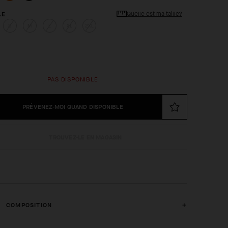
Quelle est ma taille?
LE
S
M
L
XL
2XL
PAS DISPONIBLE
PRÉVENEZ-MOI QUAND DISPONIBLE
TROUVEZ-LE EN MAGASIN
COMPOSITION