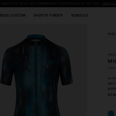
N GRATUITE POUR LES COMMANDES SUPÉRIEURES À
150 CAD
.
VÉRIFIE
SSOS CUSTOM
SHORTS FINDER
BUNDLES
END
MAIL
MI
CAD 
Le ma
des m
graph
EN S