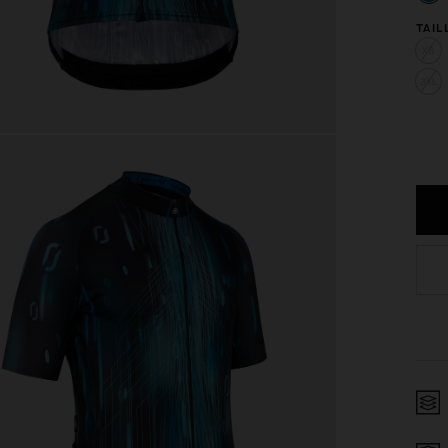
TAIL
XS
3XL