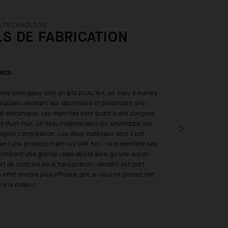
A TECHNOLOGIE
LS DE FABRICATION
RICS
ts principaux sont en BIG DUAL Tex, un tissu à mailles
relacées résistant aux déchirures et présentant une
ité mécanique. Les manches sont quant à elle conçues
tile Push Pull, un tissu indémaillable qui enveloppe vos
égère compression. Les deux matériaux dont il est
ent une protection anti-UV UPF 50+. Ils présentent des
conférant une grande respirabilité ainsi qu'une action
 et de contrôle de la transpiration, rendant son port
 effet encore plus efficace que si vous ne portiez rien
re la chaleur.