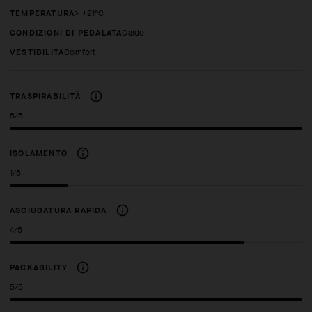
TEMPERATURA
> +21°C
CONDIZIONI DI PEDALATA
Caldo
VESTIBILITÀ
comfort
TRASPIRABILITÀ
5/5
ISOLAMENTO
1/5
ASCIUGATURA RAPIDA
4/5
PACKABILITY
5/5