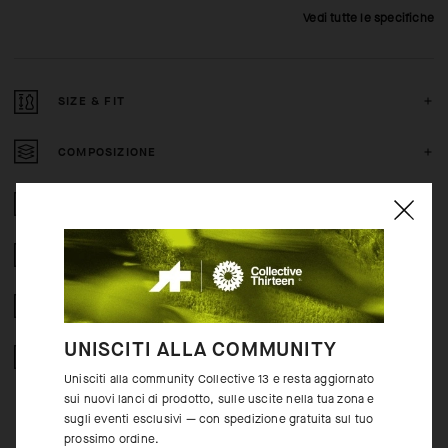
Vedi tutte le specifiche
SIZE & FIT
COMPOSIZIONE
2 ANNI DI GARANZIA
CRASH POLICY
RESI GRATUITI
UNISCITI ALLA COMMUNITY
PAGAMENTI SICURI
Unisciti alla community Collective 13 e resta aggiornato
sui nuovi lanci di prodotto, sulle uscite nella tua zona e
sugli eventi esclusivi — con spedizione gratuita sul tuo
prossimo ordine.