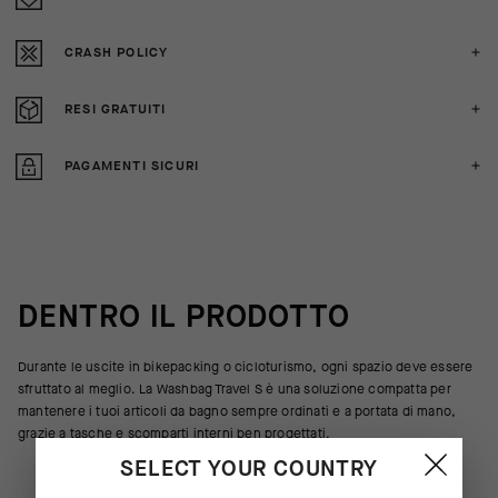
CRASH POLICY
RESI GRATUITI
PAGAMENTI SICURI
DENTRO IL PRODOTTO
Durante le uscite in bikepacking o cicloturismo, ogni spazio deve essere
sfruttato al meglio. La Washbag Travel S è una soluzione compatta per
mantenere i tuoi articoli da bagno sempre ordinati e a portata di mano,
grazie a tasche e scomparti interni ben progettati.
SELECT YOUR COUNTRY