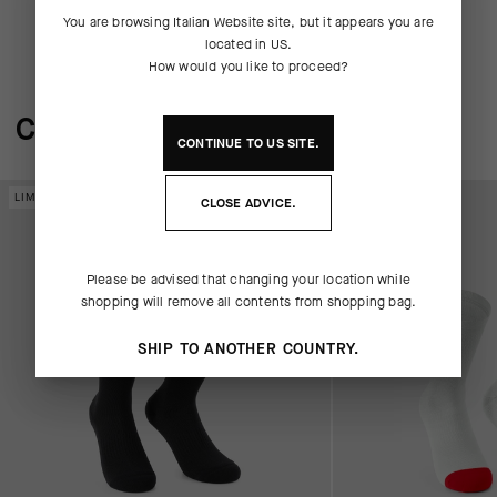
You are browsing
Italian Website
site, but it appears you are
located in
US
.
How would you like to proceed?
COMPLETA IL SISTEMA
CONTINUE TO
US
SITE.
LIMITED EDITION
LIMITED EDITION
CLOSE ADVICE.
Please be advised that changing your location while
shopping will remove all contents from shopping bag.
SHIP TO ANOTHER COUNTRY.