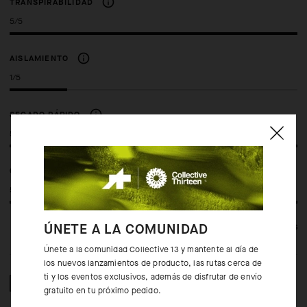
TRANSPIRABILIDAD
5/5
AISLAMIENTO
1/5
SECADO RÁPIDO
5/5
CAPACIDAD DE COMPRESIÓN
5/5
ÚNETE A LA COMUNIDAD
Ver todas las especificaciones
Únete a la comunidad Collective 13 y mantente al día de
los nuevos lanzamientos de producto, las rutas cerca de
ti y los eventos exclusivos, además de disfrutar de envío
COMPOSICIÓN
gratuito en tu próximo pedido.