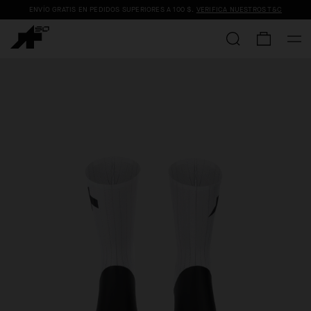
ENVÍO GRATIS EN PEDIDOS SUPERIORES A
100 $
.
VERIFICA NUESTROS T&C