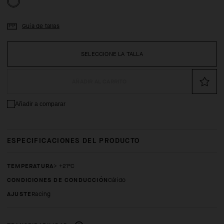
Guía de tallas
SELECCIONE LA TALLA
AÑADIR AL CARRITO
Añadir a comparar
ESPECIFICACIONES DEL PRODUCTO
TEMPERATURA
> +21°C
CONDICIONES DE CONDUCCIÓN
Cálido
AJUSTE
racing