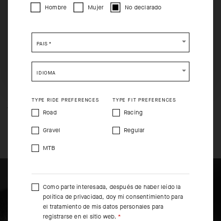
mantener su ventaja aerodinámica, que se ha medido en el túnel de
Hombre
Mujer
No declarado
viento y probado en el pelotón. El puño incorpora un agarre integrado y
presenta un largo que cumple con la normativa de la UCI.
Please be advised that changing your location while
shopping will remove all contents from shopping bag.
PAÍS
*
SHIP TO ANOTHER COUNTRY.
IDIOMA
TYPE RIDE PREFERENCES
TYPE FIT PREFERENCES
TECNOLOGÍA DEL PRODUCTO
Road
Racing
LOS DETALLES MÁS SUTILES
Gravel
Regular
DEL PRODUCTO
MTB
Como parte interesada, después de haber leído la
política de privacidad
, doy mi consentimiento para
el tratamiento de mis datos personales para
registrarse en el sitio web.