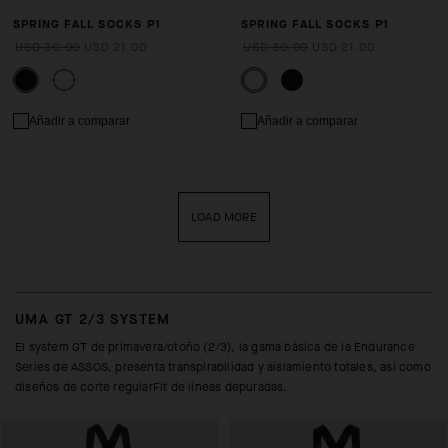
SPRING FALL SOCKS P1
SPRING FALL SOCKS P1
USD 30.00
USD 21.00
USD 30.00
USD 21.00
Añadir a comparar
Añadir a comparar
LOAD MORE
UMA GT 2/3 SYSTEM
El system GT de primavera/otoño (2/3), la gama básica de la Endurance
Series de ASSOS, presenta transpirabilidad y aislamiento totales, así como
diseños de corte regularFit de líneas depuradas.