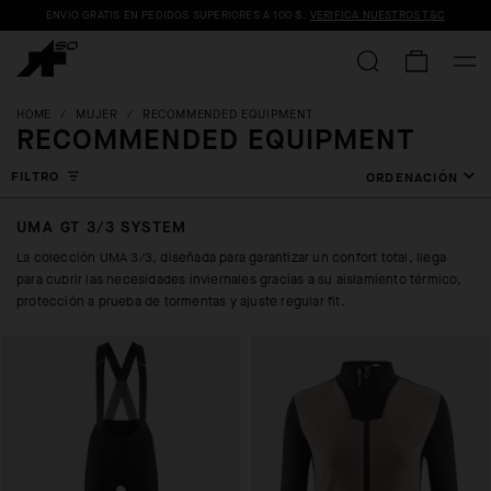
ENVÍO GRATIS EN PEDIDOS SUPERIORES A
100 $
.
VERIFICA NUESTROS T&C
HOME
/
MUJER
/
RECOMMENDED EQUIPMENT
RECOMMENDED EQUIPMENT
FILTRO
ORDENACIÓN
UMA GT 3/3 SYSTEM
La colección UMA 3/3, diseñada para garantizar un confort total, llega
para cubrir las necesidades inviernales gracias a su aislamiento térmico,
protección a prueba de tormentas y ajuste regular fit.