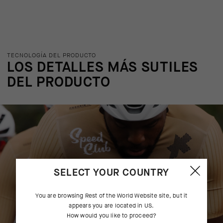
TECNOLOGÍA DEL PRODUCTO
LOS DETALLES MÁS SUTILES
DEL PRODUCTO
SELECT YOUR COUNTRY
You are browsing
Rest of the World Website
site, but it
appears you are located in
US
.
How would you like to proceed?