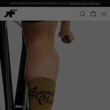
ENVÍO GRATIS EN PEDIDOS SUPERIORES A
100 $
.
VERIFICA NUESTROS T&C