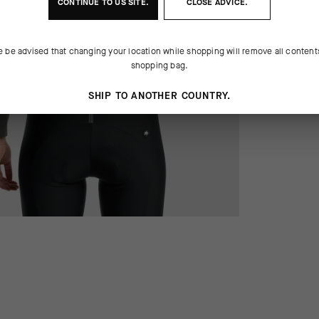
CONTINUE TO
US
SITE.
CLOSE ADVICE.
e be advised that changing your location while shopping will remove all content
shopping bag.
SHIP TO ANOTHER COUNTRY.