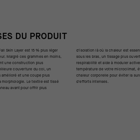
SES DU PRODUIT
all Skin Layer est 15 % plus léger
haleur est essentielle. À l'arrière et
ur. Malgré ces grammes en moins,
 tissage plus ouvert augmente la
nt une construction plus
e à moduler activement la
illeure couverture du col, un
microclimat, évacuant l'excès de
s amélioré et une coupe plus
our éviter la surchauffe lors
 morphologie. Le textile est tissé
d'efforts intenses.
nneau avant pour offrir plus