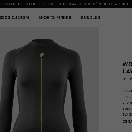
LIVRAISON GRATUITE POUR LES COMMANDES SUPÉRIEURES À
100€
.
SSOS CUSTOM
SHORTS FINDER
BUNDLES
WO
LA
105,
La ba
manch
une g
avec 
aux z
EN S