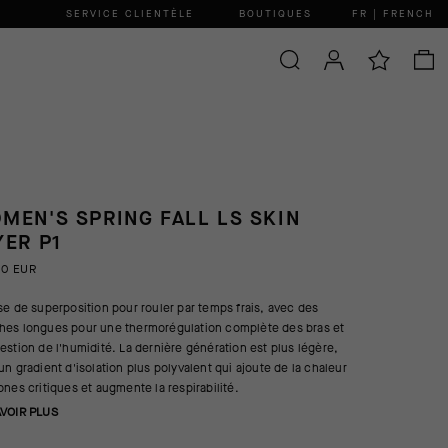
SERVICE CLIENTÈLE
BOUTIQUES
FR | FRENCH
MEN'S SPRING FALL LS SKIN
YER P1
00 EUR
se de superposition pour rouler par temps frais, avec des
es longues pour une thermorégulation complète des bras et
estion de l'humidité. La dernière génération est plus légère,
un gradient d'isolation plus polyvalent qui ajoute de la chaleur
ones critiques et augmente la respirabilité.
AVOIR PLUS