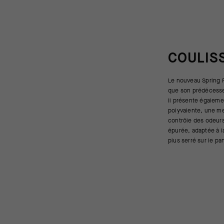
COULIS
Le nouveau Spring F
d'isolation là où la c
que son prédécesse
sous les bras, un
il présente égaleme
respirabilité et aid
polyvalente, une me
température de votre 
contrôle des odeur
chaleur corporelle p
épurée, adaptée à la
plus serré sur le pa