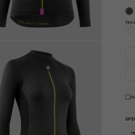
TAIL
0
Aj
SPÉ
T