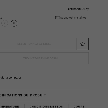
Anthracite Grey
Quelle est ma taille?
LE
I
II
SÉLECTIONNEZ LA TAILLE
TROUVEZ-LE EN MAGASIN
outer à comparer
CIFICATIONS DU PRODUIT
EMPÉRATURE
CONDITIONS MÉTÉOS
COUPE