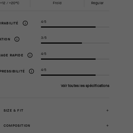
+12 / +20°C
Froid
regular
4/5
IRABILITÉ
3/5
ATION
4/5
AGE RAPIDE
4/5
RESSIBILITÉ
Voir toutes les spécifications
SIZE & FIT
COMPOSITION