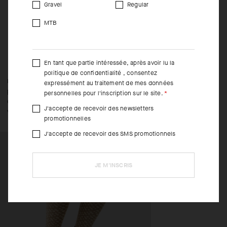
Gravel
Regular
MTB
INSTRUCTIONS D’UTILISATION
En tant que partie intéressée, après avoir lu la
politique de confidentialité
, consentez
Envie d’une élégance emblématique et intemporelle associée à des
expressément au traitement de mes données
performances techniques ? Optez pour le maillot S11 Monogram et
personnelles pour l'inscription sur le site.
combinez-le à la capsule BOSS x ASSOS, notamment le cuissard C2, la
J'accepte de recevoir des newsletters
veste coupe-vent GT C2 et tous les ASSOSOIRES.
promotionnelles
J'accepte de recevoir des SMS promotionnels
JE M'INSCRIS