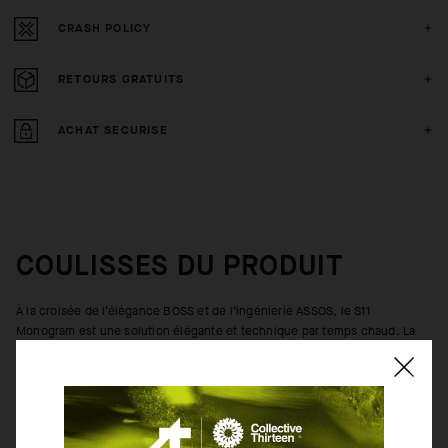
CRASH POLICY
RETOURS GRATUITS
ACHAT SECURISE
COULISSES DU PRODUIT
À la croisée de l’élégance BOSS et de l’ingénierie ASSOS, le S11
Monogram est une solution élégante et technique par temps chaud. La
partie principale est conçue avec deux nouveaux textiles ultra légers
pour une respirabilité et une circulation de l’air qui rivalisent avec le
modèle EQUIPE RS tout en conservant le confort de la coupe du GT. Elle
pèse 25 % de moins que le maillot GT C2 EVO standard. Les manches
sont aussi mises à jour avec la technologie de ruissellement de la Série