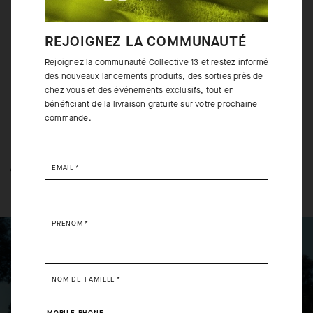
Racing, pour un maintien enveloppant et ultra respirant inspiré des
équipements de course, avec une construction épurée et confortable. Le
maillot S11 Monogram est si léger, respirant et rafraîchissant que nous
REJOIGNEZ LA COMMUNAUTÉ
recommandons d’appliquer une protection solaire en dessous.
Rejoignez la communauté Collective 13 et restez informé
des nouveaux lancements produits, des sorties près de
chez vous et des événements exclusifs, tout en
bénéficiant de la livraison gratuite sur votre prochaine
commande.
EMAIL
*
APERÇU DE LA TECHNOLOGIE
DÉTAILS DE FABRICATION
PRÉNOM
*
NOM DE FAMILLE
*
SELECT YOUR COUNTRY
MOBILE PHONE