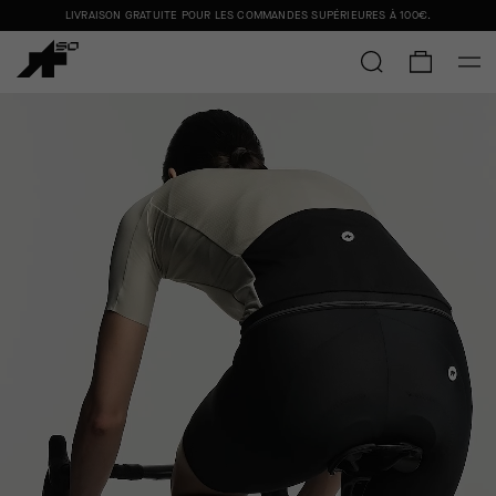
LIVRAISON GRATUITE POUR LES COMMANDES SUPÉRIEURES À
100€
.