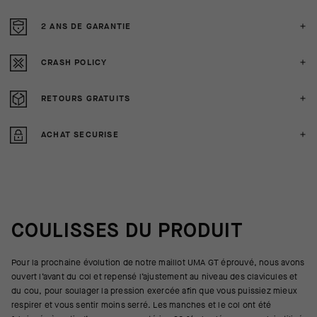
2 ANS DE GARANTIE
CRASH POLICY
RETOURS GRATUITS
ACHAT SECURISE
COULISSES DU PRODUIT
Pour la prochaine évolution de notre maillot UMA GT éprouvé, nous avons
ouvert l’avant du col et repensé l’ajustement au niveau des clavicules et
du cou, pour soulager la pression exercée afin que vous puissiez mieux
respirer et vous sentir moins serré. Les manches et le col ont été