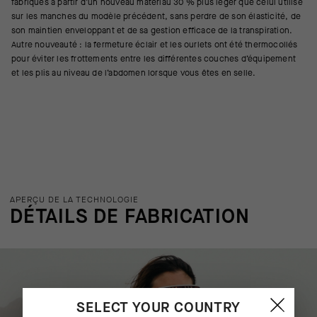
fabriqués à partir d’un nouveau matériau 30 % plus léger que celui utilisé
sur les manches du modèle précédent, sans perdre de son élasticité, de
son maintien enveloppant et de sa gestion efficace de la transpiration.
Autre nouveauté : la fermeture éclair et les ourlets ont été thermocollés
pour éviter les frottements entre les différentes couches d’équipement
et les plis au niveau de l’abdomen lorsque vous êtes en selle.
APERÇU DE LA TECHNOLOGIE
DÉTAILS DE FABRICATION
SELECT YOUR COUNTRY