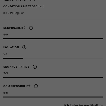
CONDITIONS MÉTÉOS
Chaud
COUPE
regular
RESPIRABILITÉ
5/5
ISOLATION
1/5
SÉCHAGE RAPIDE
5/5
COMPRESSIBILITÉ
5/5
Voir toutes les spécifications