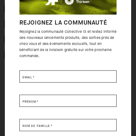
2 ANS DE GARANTIE
REJOIGNEZ LA COMMUNAUTÉ
CRASH POLICY
Rejoignez la communauté Collective 13 et restez informé
des nouveaux lancements produits, des sorties près de
RETOURS GRATUITS
chez vous et des événements exclusifs, tout en
bénéficiant de la livraison gratuite sur votre prochaine
ACHAT SECURISE
commande.
EMAIL
*
COULISSES DU PRODUIT
PRÉNOM
*
Les chaussettes Printemps-Automne sont dotées d’un textile
thermorégulateur ultra doux à haute respirabilité pour maintenir un
microclimat chaud et sec. Les zones les plus exposées à l’usure sur les
NOM DE FAMILLE
*
orteils et le talon sont renforcées, et une tige de 20 cm apporte une
SELECT YOUR COUNTRY
couverture à faible volume, dans une coupe profilée qui élimine les