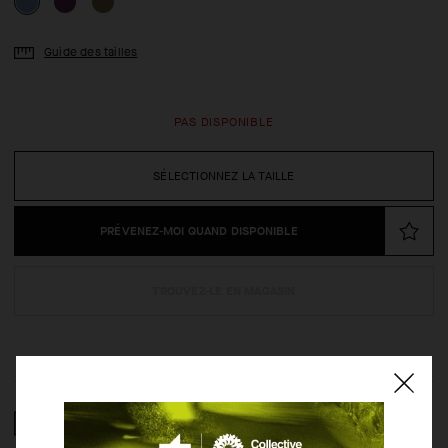
Guide des tailles
PAS DISPONIBLE
SÉLECTIONNEZ LA TAILLE
PRÉVENEZ-MOI QUAND DISPONIBLE
TROUVEZ-LE EN MAGASIN
COMPOSITION