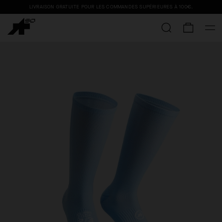
LIVRAISON GRATUITE POUR LES COMMANDES SUPÉRIEURES À
100€
.