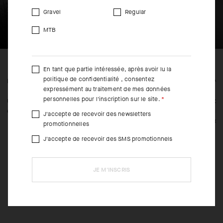
Gravel
Regular
MTB
En tant que partie intéressée, après avoir lu la
politique de confidentialité
, consentez
FEATURED FABRICS
CONS
expressément au traitement de mes données
personnelles pour l'inscription sur le site.
Un mélange de Lycra anti-odeur offre une isolation de poids moyen
La con
et enveloppe le pied et la cheville dans une coupe ajustée.
mainti
J'accepte de recevoir des newsletters
pince
promotionnelles
J'accepte de recevoir des SMS promotionnels
JE M'INSCRIS