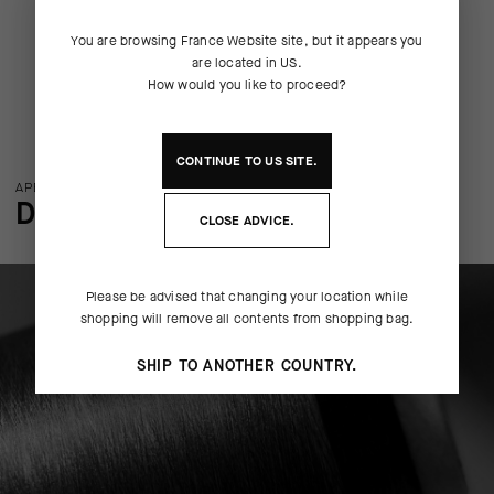
You are browsing
France Website
site, but it appears you
are located in
US
.
How would you like to proceed?
CONTINUE TO
US
SITE.
APERÇU DE LA TECHNOLOGIE
DÉTAILS DE FABRICATION
CLOSE ADVICE.
Please be advised that changing your location while
shopping will remove all contents from shopping bag.
SHIP TO ANOTHER COUNTRY.