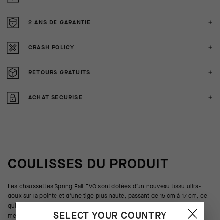
2 ANS DE GARANTIE
CRASH POLICY
RETOURS GRATUITS
ACHAT SECURISE
COULISSES DU PRODUIT
Les chaussettes Spring Fall EVO sont dotées d’un nouveau tissu ultra-
doux sur la pointe et d’une tige plus haute, passant de 15 cm à 17 cm, ce
qui réduit l’espace entre les chaussettes et les collants et offre une
SELECT YOUR COUNTRY
meilleure protection.