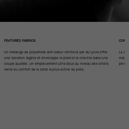
FEATURED FABRICS
CONS
Un mélange de polyamide anti-odeur renforcé par du Lycra offre
La con
une isolation légère et enveloppe le pied et la cheville dans une
mainti
coupe ajustée. Un empiècement ultra doux au niveau des orteils
pince
veille au confort de la zone la plus active du pied.