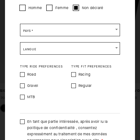
CLOSE ADVICE.
Homme
Femme
Non déclaré
Please be advised that changing your location while
shopping will remove all contents from shopping bag.
PAYS
*
SHIP TO ANOTHER COUNTRY.
LANGUE
TYPE RIDE PREFERENCES
TYPE FIT PREFERENCES
Road
Racing
Gravel
Regular
SIGNATURE LS T-SHIRT EVO
SIGNATURE PANTS EVO
MTB
70,00 EUR
49,00 EUR
105,00 EUR
63,00 EUR
En tant que partie intéressée, après avoir lu la
politique de confidentialité
, consentez
expressément au traitement de mes données