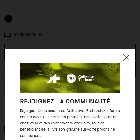
Guide des tailles
SÉLECTIONNEZ LA TAILLE
AJOUTER AU PANIER
TROUVEZ-LE EN MAGASIN
REJOIGNEZ LA COMMUNAUTÉ
Rejoignez la communauté Collective 13 et restez informé
des nouveaux lancements produits, des sorties près de
chez vous et des événements exclusifs, tout en
COMPOSITION
bénéficiant de la livraison gratuite sur votre prochaine
commande.