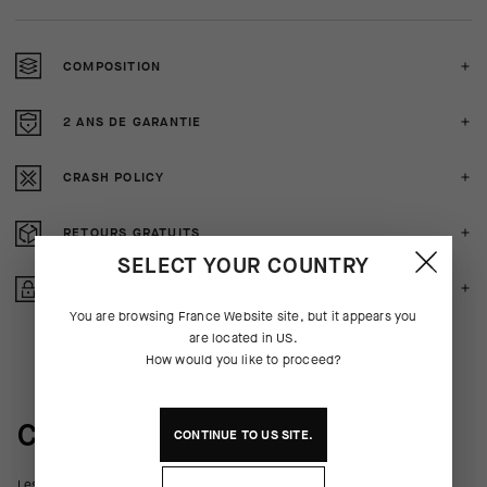
COMPOSITION
2 ANS DE GARANTIE
CRASH POLICY
RETOURS GRATUITS
SELECT YOUR COUNTRY
ACHAT SECURISE
You are browsing
France Website
site, but it appears you
are located in
US
.
How would you like to proceed?
COULISSES DU PRODUIT
CONTINUE TO
US
SITE.
Les surchaussures RSR Speed remportaient déjà les courses du