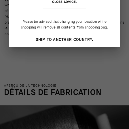
CLOSE ADVICE.
WorldTour au stade de prototype. La génération S11 est le fruit d’un
développement constant sur le WorldTour. Elle met à jour la plateforme
RSR avec du silicone adhérent supplémentaire sur la cheville tout en
Please be advised that changing your location while
préservant l’aérodynamisme, le tout mesuré en soufflerie et éprouvé dans
shopping will remove all contents from shopping bag.
le peloton. L’adhérence intégrée sur la partie supérieure permet de
conserver une hauteur conforme au règlement de l’UCI.
SHIP TO ANOTHER COUNTRY.
APERÇU DE LA TECHNOLOGIE
DÉTAILS DE FABRICATION