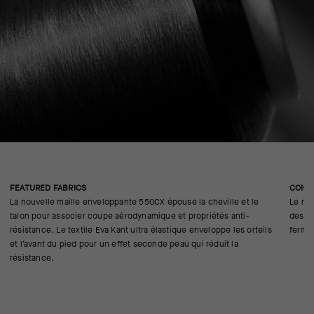
FEATURED FABRICS
CONS
La nouvelle maille enveloppante 550CX épouse la cheville et le
Le nec
talon pour associer coupe aérodynamique et propriétés anti-
des bo
résistance. Le textile Eva Kant ultra élastique enveloppe les orteils
fermet
et l’avant du pied pour un effet seconde peau qui réduit la
résistance.