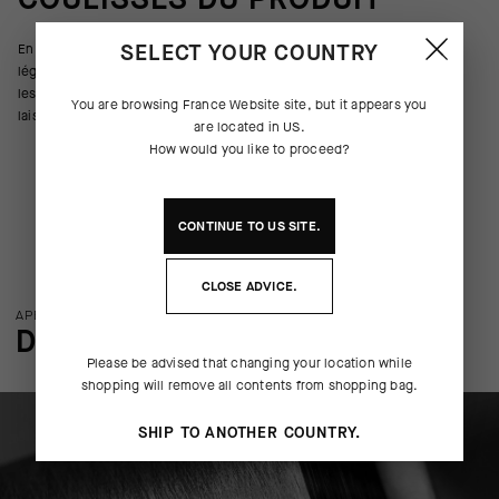
SELECT YOUR COUNTRY
En plus d’évacuer la transpiration, éliminer les odeurs et compresser
légèrement votre pied du métatarse à la cheville en passant par l’arche,
les chaussettes Poker Socks succombent à la fièvre du jeu en vous
You are browsing
France Website
site, but it appears you
laissant révéler votre combinaison gagnante à chaque coup de pédale.
are located in
US
.
How would you like to proceed?
CONTINUE TO
US
SITE.
CLOSE ADVICE.
APERÇU DE LA TECHNOLOGIE
DÉTAILS DE FABRICATION
Please be advised that changing your location while
shopping will remove all contents from shopping bag.
SHIP TO ANOTHER COUNTRY.