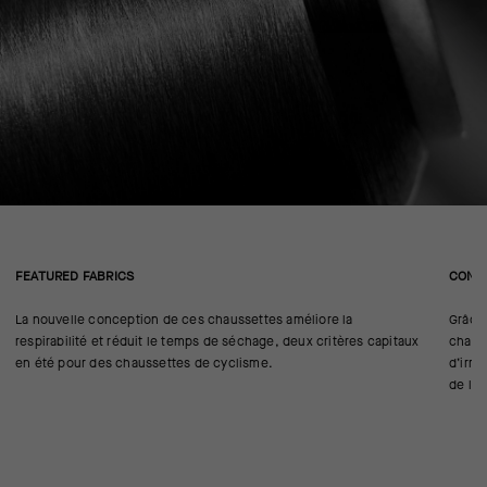
FEATURED FABRICS
CONS
La nouvelle conception de ces chaussettes améliore la
Grâce 
respirabilité et réduit le temps de séchage, deux critères capitaux
chauss
en été pour des chaussettes de cyclisme.
d’irri
de les