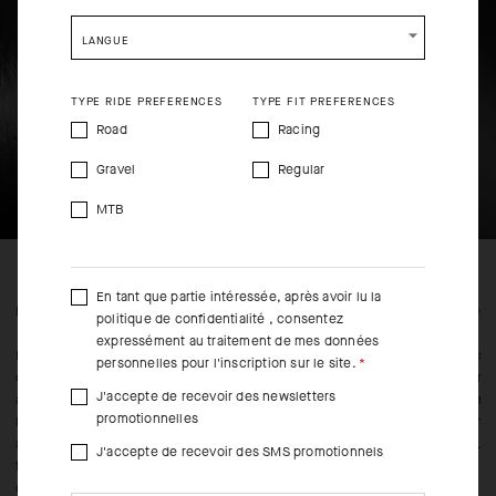
SHIP TO ANOTHER COUNTRY.
LANGUE
TYPE RIDE PREFERENCES
TYPE FIT PREFERENCES
Road
Racing
Gravel
Regular
MTB
En tant que partie intéressée, après avoir lu la
FEATURED FABRICS
CONS
politique de confidentialité
, consentez
expressément au traitement de mes données
Notre tissu softshell thermique triple couche NEOS MEDIUM
Un sys
personnelles pour l'inscription sur le site.
développé par nos équipes est utilisé pour l'empiècement destiné
de mai
J'accepte de recevoir des newsletters
à recouvrir votre poitrine pour vous offrir une résistance optimale à
avant
promotionnelles
l’eau ainsi qu’au vent tout en étant parfaitement respirant. Quant
manch
aux empiècements des manches supérieures et du haut du dos, le
mouve
J'accepte de recevoir des SMS promotionnels
tissu NEOS Light, plus léger, leur confère les propriétés d'être
coupe-vent et imperméable. Notre tissu exclusif RX brossé