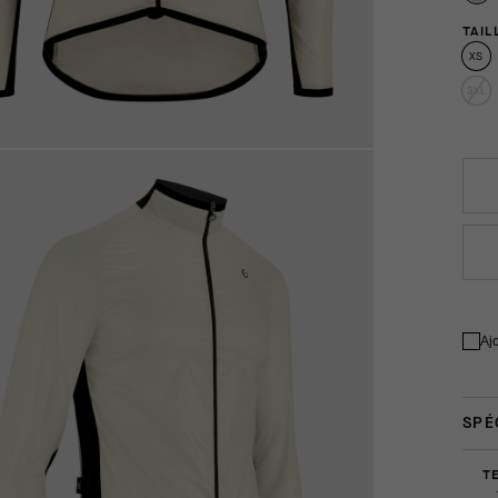
TAIL
XS
3XL
Aj
SPÉ
T