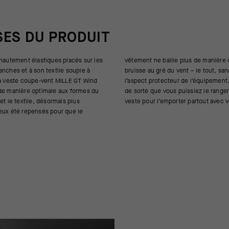
SES DU PRODUIT
 hautement élastiques placés sur les
 plus de manière disgracieuse ou ne
anches et à son textile souple à
ent – le tout, sans compromettre
la veste coupe-vent MILLE GT Wind
e l’équipement. Il reste ultra léger,
de manière optimale aux formes du
uissiez le ranger dans une poche de
et le textile, désormais plus
veste pour l’emporter partout avec 
eux été repensés pour que le