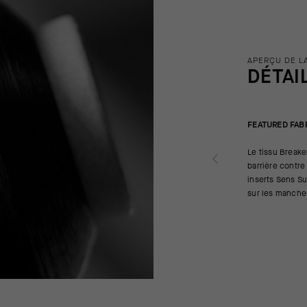
APERÇU DE L
DÉTAI
FEATURED FAB
Le tissu Break
barrière contre
inserts Sens Su
sur les manches,