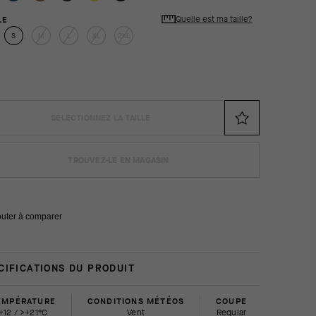
Quelle est ma taille?
LE
S
M
L
XL
2XL
SÉLECTIONNEZ LA TAILLE
TROUVEZ-LE EN MAGASIN
outer à comparer
CIFICATIONS DU PRODUIT
EMPÉRATURE
CONDITIONS MÉTÉOS
COUPE
+12 / >+21°C
Vent
regular