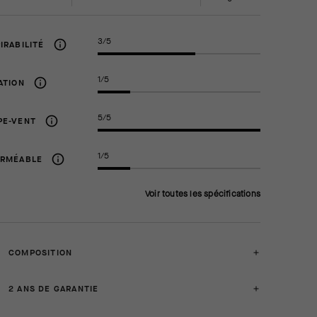
3/5
IRABILITÉ
1/5
ATION
5/5
PE-VENT
1/5
ERMÉABLE
Voir toutes les spécifications
COMPOSITION
2 ANS DE GARANTIE