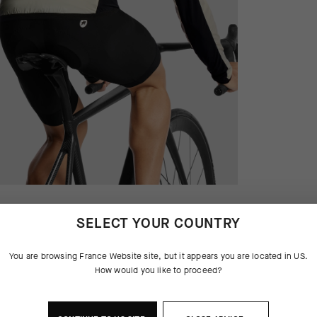
SELECT YOUR COUNTRY
You are browsing
France Website
site, but it appears you are located in
US
.
How would you like to proceed?