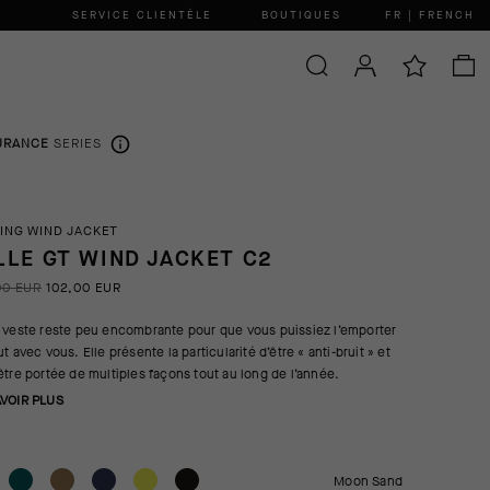
SERVICE CLIENTÈLE
BOUTIQUES
FR | FRENCH
URANCE
SERIES
ING WIND JACKET
LLE GT WIND JACKET C2
00 EUR
102,00 EUR
 veste reste peu encombrante pour que vous puissiez l’emporter
t avec vous. Elle présente la particularité d’être « anti-bruit » et
être portée de multiples façons tout au long de l’année.
AVOIR PLUS
Moon Sand