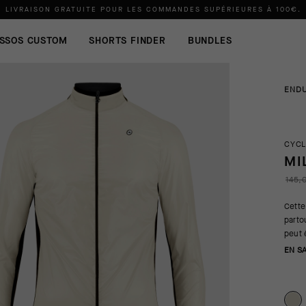
LIVRAISON GRATUITE POUR LES COMMANDES SUPÉRIEURES À
100€
.
SSOS CUSTOM
SHORTS FINDER
BUNDLES
END
CYCL
MI
145,
Cette
partou
peut 
EN S