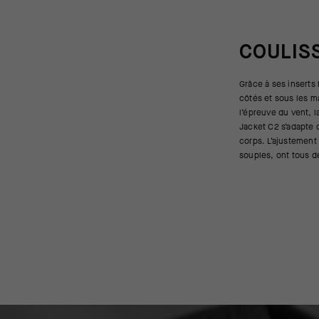
COULIS
Grâce à ses inserts
vêtement ne baille
côtés et sous les m
bruisse au gré du v
l’épreuve du vent, 
l’aspect protecteur d
Jacket C2 s’adapte 
de sorte que vous p
corps. L’ajustement 
souples, ont tous d