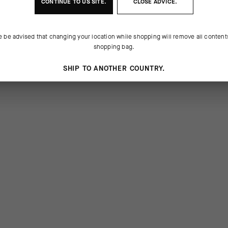
CONTINUE TO
US
SITE.
CLOSE ADVICE.
e be advised that changing your location while shopping will remove all content
shopping bag.
SHIP TO ANOTHER COUNTRY.