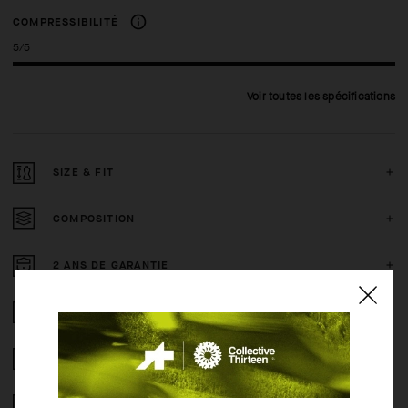
COMPRESSIBILITÉ
5/5
Voir toutes les spécifications
SIZE & FIT
COMPOSITION
2 ANS DE GARANTIE
CRASH POLICY
RETOURS GRATUITS
ACHAT SECURISE