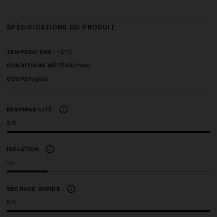
SPÉCIFICATIONS DU PRODUIT
TEMPÉRATURE
> +21°C
CONDITIONS MÉTÉOS
Chaud
COUPE
regular
RESPIRABILITÉ
5/5
ISOLATION
1/5
SÉCHAGE RAPIDE
5/5