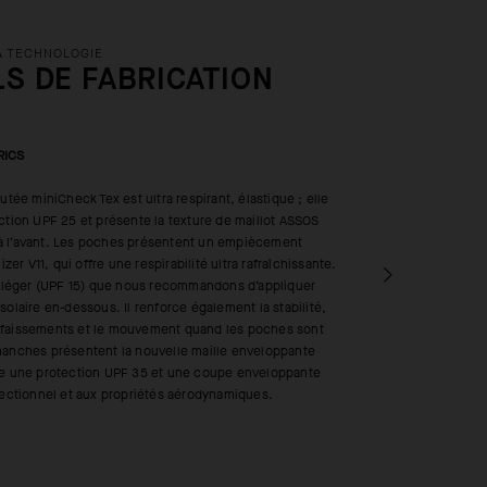
A TECHNOLOGIE
LS DE FABRICATION
RICS
utée miniCheck Tex est ultra respirant, élastique ; elle
ction UPF 25 et présente la texture de maillot ASSOS
 l’avant. Les poches présentent un empiècement
lizer V11, qui offre une respirabilité ultra rafraîchissante.
nt léger (UPF 15) que nous recommandons d’appliquer
solaire en-dessous. Il renforce également la stabilité,
faissements et le mouvement quand les poches sont
manches présentent la nouvelle maille enveloppante
re une protection UPF 35 et une coupe enveloppante
rectionnel et aux propriétés aérodynamiques.