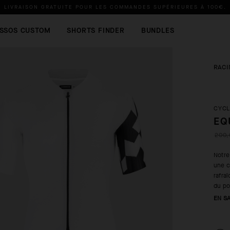
LIVRAISON GRATUITE POUR LES COMMANDES SUPÉRIEURES À
100€
.
SSOS CUSTOM
SHORTS FINDER
BUNDLES
RACI
CYCL
EQ
200,
Notre
une c
rafra
du po
EN S