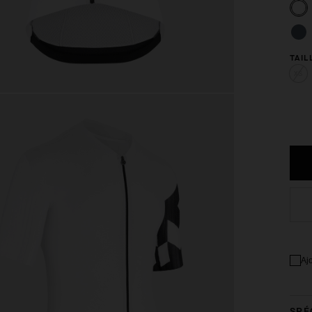
TAIL
XS
Aj
SPÉ