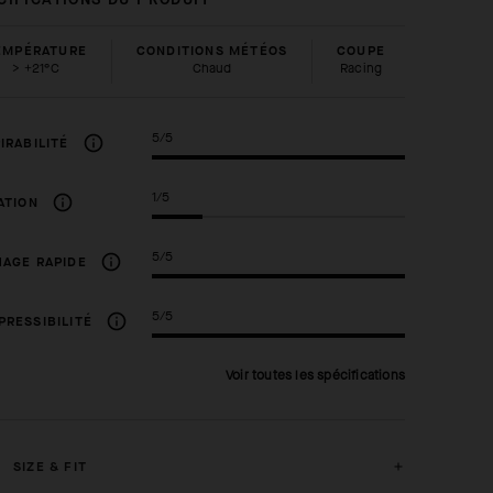
EMPÉRATURE
CONDITIONS MÉTÉOS
COUPE
> +21°C
Chaud
racing
5/5
IRABILITÉ
1/5
ATION
5/5
AGE RAPIDE
5/5
RESSIBILITÉ
Voir toutes les spécifications
SIZE & FIT