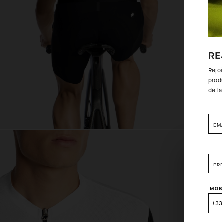
RE
Rejo
prod
de l
EM
PR
MOB
+3