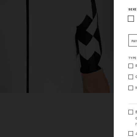
SEXE
Pleas
PA
TYPE
l