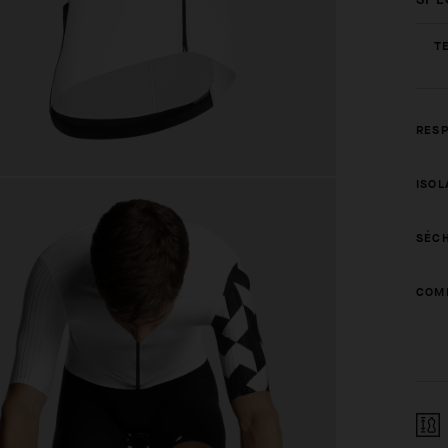
T
RESP
ISOL
SÉCH
COMP