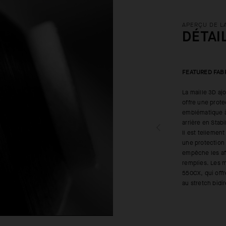
APERÇU DE L
DÉTAI
FEATURED FAB
La maille 3D ajo
offre une prote
emblématique à
arrière en Stabi
Il est telleme
une protection 
empêche les af
remplies. Les 
550CX, qui off
au stretch bidi