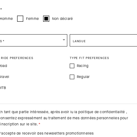
CONTINUE TO
US
SITE.
CLOSE ADVICE.
*
Homme
Femme
Non déclaré
e be advised that changing your location while shopping will remove all content
shopping bag.
SHIP TO ANOTHER COUNTRY.
YS
*
LANGUE
 RIDE PREFERENCES
TYPE FIT PREFERENCES
Road
Racing
Gravel
Regular
MTB
En tant que partie intéressée, après avoir lu la
politique de confidentialité
,
consentez expressément au traitement de mes données personnelles pour
'inscription sur le site.
J'accepte de recevoir des newsletters promotionnelles