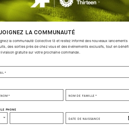
JOIGNEZ LA COMMUNAUTÉ
ignez la communauté Collective 13 et restez informé des nouveaux lancements
uits, des sorties près de chez vous et des événements exclusifs, tout en bénéfi
a livraison gratuite sur votre prochaine commande.
AIL
*
SELECT YOUR COUNTRY
ÉNOM
*
NOM DE FAMILLE
*
You are browsing
France Website
site, but it appears you are located in
US
.
ILE PHONE
How would you like to proceed?
3
DATE DE NAISSANCE