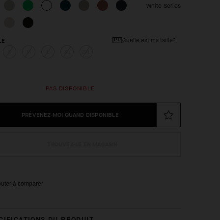
White Series
Quelle est ma taille?
LE
S
M
L
XL
2XL
PAS DISPONIBLE
PRÉVENEZ-MOI QUAND DISPONIBLE
TROUVEZ-LE EN MAGASIN
outer à comparer
CIFICATIONS DU PRODUIT