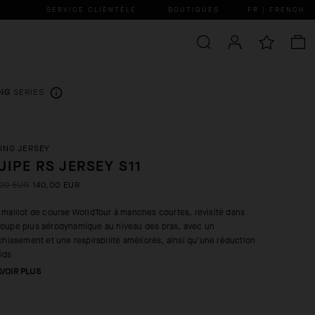
SERVICE CLIENTÈLE
BOUTIQUES
FR | FRENCH
NG
SERIES
ING JERSEY
UIPE RS JERSEY S11
00 EUR
140,00 EUR
 maillot de course WorldTour à manches courtes, revisité dans
oupe plus aérodynamique au niveau des bras, avec un
îchissement et une respirabilité améliorés, ainsi qu’une réduction
ids
AVOIR PLUS