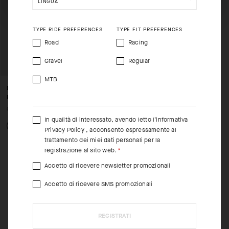
LINGUA
TYPE RIDE PREFERENCES
TYPE FIT PREFERENCES
Road
Racing
Gravel
Regular
MTB
DONZI EYEWEAR -
FOTODYNAMIC
CHF. 289.00
In qualità di interessato, avendo letto l’informativa
Privacy Policy
, acconsento espressamente al
trattamento dei miei dati personali per la
registrazione al sito web.
Accetto di ricevere newsletter promozionali
Accetto di ricevere SMS promozionali
REGISTRATI