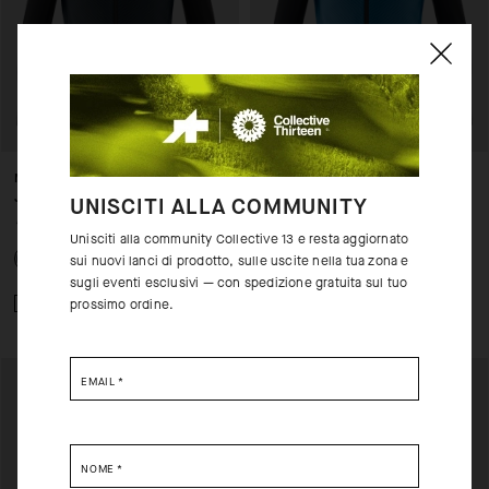
MILLE GT HASHOOGI WINTER
MILLE GT HASHOOGI WINTER
JACKET S11
JACKET S11
UNISCITI ALLA COMMUNITY
CHF. 299.00
CHF. 209.00
CHF. 299.00
CHF. 209.00
Unisciti alla community Collective 13 e resta aggiornato
sui nuovi lanci di prodotto, sulle uscite nella tua zona e
sugli eventi esclusivi — con spedizione gratuita sul tuo
prossimo ordine.
Aggiungi al confronto
Aggiungi al confronto
EMAIL
*
NOME
*