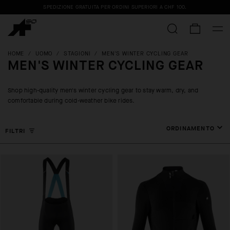
SPEDIZIONE GRATUITA PER ORDINI SUPERIORI A
CHF 100
.
HOME
/
UOMO
/
STAGIONI
/
MEN'S WINTER CYCLING GEAR
MEN'S WINTER CYCLING GEAR
Shop high-quality men's winter cycling gear to stay warm, dry, and
comfortable during cold-weather bike rides.
ORDINAMENTO
FILTRI