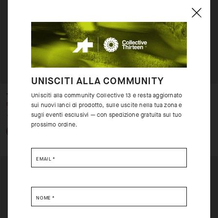
UNISCITI ALLA COMMUNITY
Unisciti alla community Collective 13 e resta aggiornato
TRAIL SS JERSEY
TRAIL JERSEY
NON DISPONIBILE
NON DISPONIBILE
sui nuovi lanci di prodotto, sulle uscite nella tua zona e
sugli eventi esclusivi — con spedizione gratuita sul tuo
CHF. 99.00
CHF. 40.00
CHF. 99.00
CHF. 40.00
prossimo ordine.
EMAIL
*
NOME
*