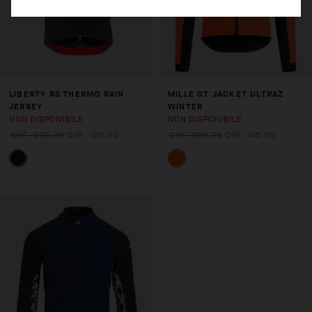
LIBERTY RS THERMO RAIN
MILLE GT JACKET ULTRAZ
JERSEY
WINTER
NON DISPONIBILE
NON DISPONIBILE
CHF. 399.00
CHF. 120.00
CHF. 289.00
CHF. 145.00