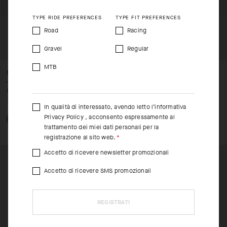
TYPE RIDE PREFERENCES
TYPE FIT PREFERENCES
Road
Racing
Gravel
Regular
MTB
SIGNATURE SUMMER T-SHIRT
SIGNATURE SUMMER T-SHIRT
– RS GRIFFE
– RS GRIFFE
NON DISPONIBILE
NON DISPONIBILE
CHF. 49.00
CHF. 25.00
CHF. 49.00
CHF. 25.00
In qualità di interessato, avendo letto l’informativa
Privacy Policy
, acconsento espressamente al
trattamento dei miei dati personali per la
registrazione al sito web.
Accetto di ricevere newsletter promozionali
Accetto di ricevere SMS promozionali
REGISTRATI