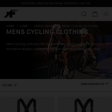
SPEDIZIONE GRATUITA PER ORDINI SUPERIORI A
CHF 100
.
HOME
/
UOMO
/
ABBIGLIAMENTO
/
MENS CYCLING CLOTHING
MENS CYCLING CLOTHING
Mens cycling clothing offer top performance and comfort with
innovative designs, crafted for cyclists seeking durability and style.
ORDINAMENTO
FILTRI