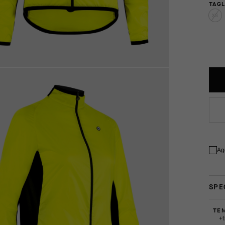
TAGL
XS
Ag
SPE
TE