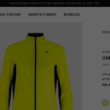
SPEDIZIONE GRATUITA PER ORDINI SUPERIORI A
CHF 100
.
SOS CUSTOM
SHORTS FINDER
BUNDLES
END
GIAC
UM
CHF.
Una g
antif
PER S