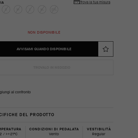
Trova la tua misura
IA
S
M
L
XL
2XL
NON DISPONIBILE
AVVISAMI QUANDO DISPONIBILE
TROVALO IN NEGOZIO
giungi al confronto
CIFICHE DEL PRODOTTO
MPERATURA
CONDIZIONI DI PEDALATA
VESTIBILITÀ
+12 / >+21°C
Vento
regular