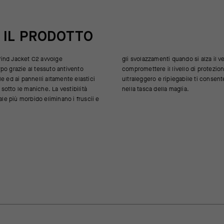
 IL PRODOTTO
ind Jacket C2 avvolge
si alza il vento, senza però
po grazie al tessuto antivento
vello di protezione. Il design
e ed ai pannelli altamente elastici
abile ti consente di riporre la giacca
e sotto le maniche. La vestibilità
nella tasca della maglia.
iale più morbido eliminano i fruscii e