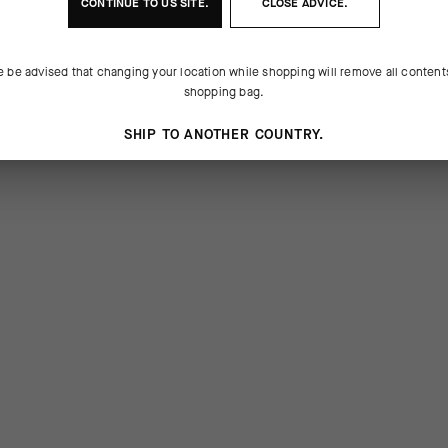
CONTINUE TO
US
SITE.
CLOSE ADVICE.
e be advised that changing your location while shopping will remove all content
shopping bag.
SHIP TO ANOTHER COUNTRY.