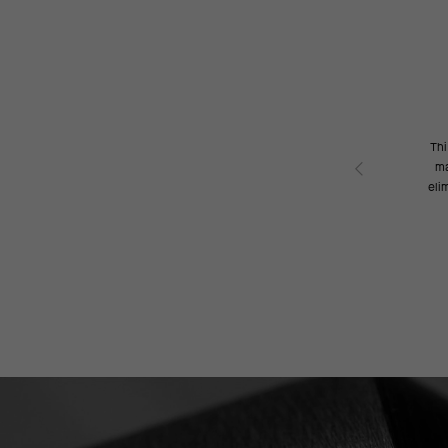
Thi
ma
eli