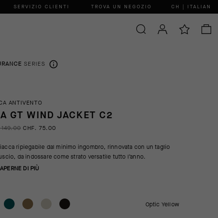
SERVIZIO CLIENTI
TROVA UN NEGOZIO
CH | ITALIAN
URANCE
SERIES
CA ANTIVENTO
A GT WIND JACKET C2
 149.00
CHF. 75.00
iacca ripiegabile dal minimo ingombro, rinnovata con un taglio
ruscio, da indossare come strato versatile tutto l’anno.
APERNE DI PIÙ
Optic Yellow