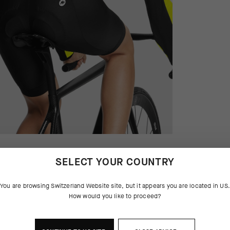
SELECT YOUR COUNTRY
You are browsing
Switzerland Website
site, but it appears you are located in
US
How would you like to proceed?