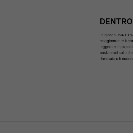
DENTRO
La giacca UMA GT W
gli svolazzamenti quando 
maggiormente il cor
compromettere il li
leggero e impalpabil
ultraleggero e ripieg
posizionati sui lati 
rinnovata e il mater