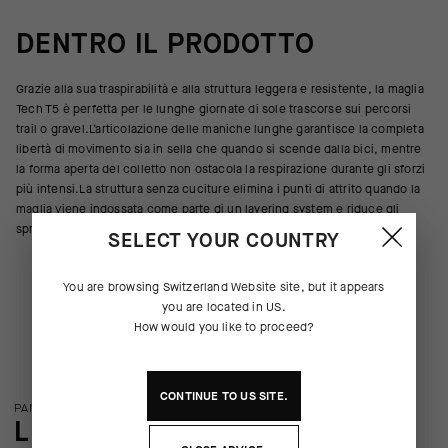
DENTRO IL PRODOTTO
Grazie alla sua traspirabilità e alla struttura leggera e resistente, la maglia
Tech T5 è perfetta per le lunghe giornate di sole trascorse sui percorsi
trail o gravel.L’articolazione delle maniche lunghe garantisce la completa
libertà di movimento sia in sella che quando si scende dalla bici, mentre
la forma aperta del colletto non ostacola la respirazione durante gli sforzi
più intensi.La struttura senza cuciture elimina i punti di attrito quando la
maglia viene indossata come parte di un layering system e riduce gli
sprechi durante il processo produttivo.
SELECT YOUR COUNTRY
You are browsing
Switzerland Website
site, but it appears
you are located in
US
.
How would you like to proceed?
CONTINUE TO
US
SITE.
PANORAMICA SULLA TECNOLOGIA
LE PARTICOLARITÀ