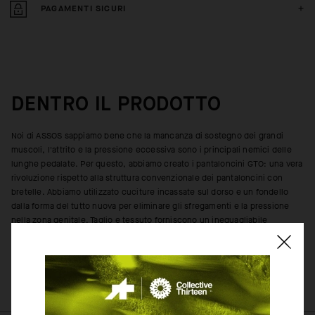
PAGAMENTI SICURI
DENTRO IL PRODOTTO
Noi di ASSOS sappiamo bene che la mancanza di sostegno dei grandi
muscoli, l'attrito e la pressione eccessiva sono i principali nemici delle
lunghe pedalate. Per questo, abbiamo creato i pantaloncini GTO: una vera
rivoluzione rispetto alla struttura convenzionale dei pantaloncini con
bretelle. Abbiamo utilizzato cuciture incassate sul dorso e un fondello
dalla forma del tutto nuova per eliminare gli sfregamenti e la pressione
nella zona genitale. Taglio e tessuto forniscono un ineguagliabile
supporto per i muscoli, con una vestibilità impeccabile, aderente al corpo
grazie alla costruzione senza pieghe all'altezza delle gambe.