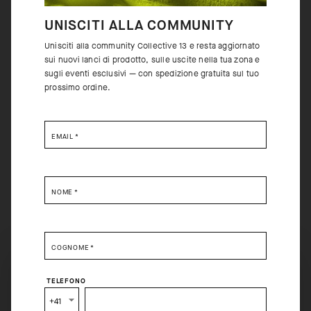
UNISCITI ALLA COMMUNITY
Unisciti alla community Collective 13 e resta aggiornato
sui nuovi lanci di prodotto, sulle uscite nella tua zona e
sugli eventi esclusivi — con spedizione gratuita sul tuo
prossimo ordine.
EMAIL
*
Non saprei da dove cominciare poiché difficilmente ho
trovato in passato un prodotto così pronto a stupirmi.
NOME
*
Tuttobicitech
COGNOME
*
SELECT YOUR COUNTRY
TELEFONO
You are browsing
Switzerland Website
site, but it appears
+41