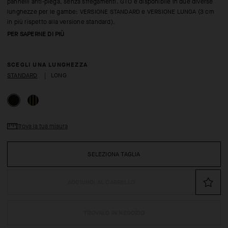
pannelli anti-piega, senza sfregamenti. GTO è disponibile in due diverse
lunghezze per le gambe: VERSIONE STANDARD e VERSIONE LUNGA (3 cm
in più rispetto alla versione standard).
PER SAPERNE DI PIÙ
SCEGLI UNA LUNGHEZZA
STANDARD
|
LONG
Trova la tua misura
SELEZIONA TAGLIA
AGGIUNGI AL CARRELLO
TROVALO IN NEGOZIO