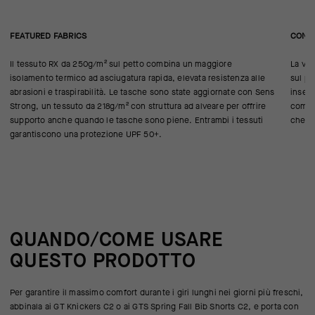
FEATURED FABRICS
CONS
Il tessuto RX da 250g/m² sul petto combina un maggiore
La ves
isolamento termico ad asciugatura rapida, elevata resistenza alle
sul pe
abrasioni e traspirabilità. Le tasche sono state aggiornate con Sens
inseri
Strong, un tessuto da 218g/m² con struttura ad alveare per offrire
comple
supporto anche quando le tasche sono piene. Entrambi i tessuti
che pi
garantiscono una protezione UPF 50+.
QUANDO/COME USARE
QUESTO PRODOTTO
Per garantire il massimo comfort durante i giri lunghi nei giorni più freschi,
abbinala ai GT Knickers C2 o ai GTS Spring Fall Bib Shorts C2, e porta con