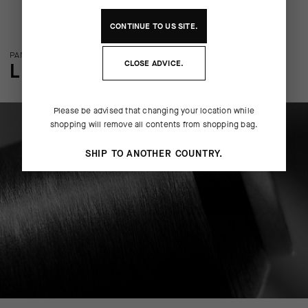
CONTINUE TO
US
SITE.
PANORAMICA SULLA TECNOLOGIA
CLOSE ADVICE.
LE PARTICOLARITÀ
Please be advised that changing your location while
shopping will remove all contents from shopping bag.
SHIP TO ANOTHER COUNTRY.