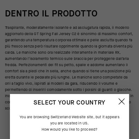
DENTRO IL PRODOTTO
Traspirante, moderatamente isolante e ad asciugatura rapida, il modello
aggiornato della GT Spring Fall Jersey C2 è sinonimo di massimo comfort,
garantendo una temperatura corporea ottimale e pelle asciutta quando fa
più fresco senza però risultare opprimente quando la giornata diventa più
calda. Le maniche sono ora realizzate interamente in materiale RX,
aumentando l’isolamento termico sulle braccia per proteggerle dall’aria
fredda. Perfezionamenti del fit su petto, spalle e addome aumentano il
comfort sia a piedi che in sella, anche quando si tiene una posizione più
eretta durante le pedalate più lunghe. Le maniche sono completate da
orli a taglio vivo, ispirati ai modelli da gara, riducendo il volume e
permettendo di inserirli comodamente sotto i polsini di guanti o giacche.
Inoltre, l’orlo posteriore è dotato di dettagli catarifrangenti per le uscite in
SELECT YOUR COUNTRY
condizioni di visibilità ridotta, mentre la manica destra è provvista di uno
scomparto per riporre gli occhiali.
You are browsing
Switzerland Website
site, but it appears
you are located in
US
.
How would you like to proceed?