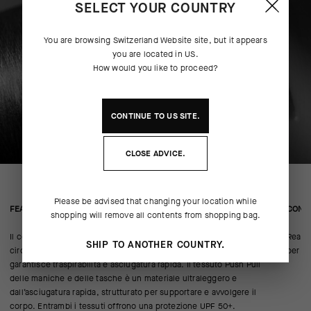
SELECT YOUR COUNTRY
You are browsing
Switzerland Website
site, but it appears
you are located in
US
.
How would you like to proceed?
CONTINUE TO
US
SITE.
CLOSE ADVICE.
Please be advised that changing your location while
FEATURED FABRICS
CONS
shopping will remove all contents from shopping bag.
Il corpo è realizzato in Big Dual, un tessuto leggero a maglia
Realiz
SHIP TO ANOTHER COUNTRY.
circolare interlock dotato della tecnologia odorControl che
per ga
garantisce traspirabilità e asciugatura rapida. Il tessuto Push Pull
delle maniche e delle tasche è un materiale ultraleggero e
dall’asciugatura rapida, strutturato per supportare e avvolgere il
corpo. Entrambi i tessuti offrono una protezione UPF 50+.