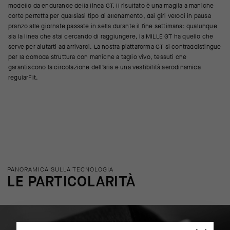
modello da endurance della linea GT. Il risultato è una maglia a maniche
corte perfetta per qualsiasi tipo di allenamento, dai giri veloci in pausa
pranzo alle giornate passate in sella durante il fine settimana: qualunque
sia la linea che stai cercando di raggiungere, la MILLE GT ha quello che
serve per aiutarti ad arrivarci. La nostra piattaforma GT si contraddistingue
per la comoda struttura con maniche a taglio vivo, tessuti che
garantiscono la circolazione dell’aria e una vestibilità aerodinamica
regularFit.
PANORAMICA SULLA TECNOLOGIA
LE PARTICOLARITÀ