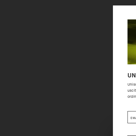
UN
Unisc
uscit
ordi
EM