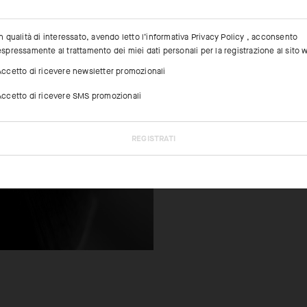
In qualità di interessato, avendo letto l’informativa
Privacy Policy
, acconsento
PANORAMICA 
LE PA
espressamente al trattamento dei miei dati personali per la registrazione al sito 
Accetto di ricevere newsletter promozionali
Accetto di ricevere SMS promozionali
FEATURED FAB
Il tessuto ultra
REGISTRATI
freschezza e ri
durante le gior