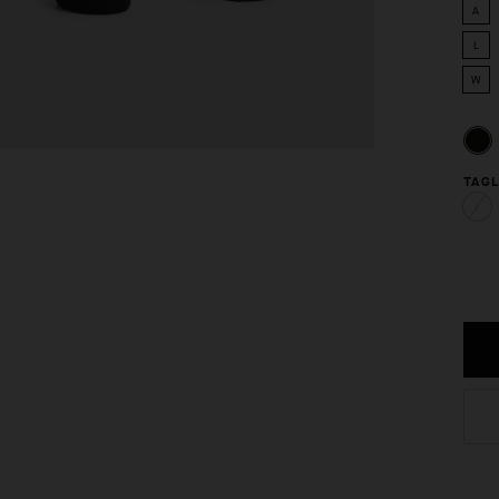
A
L
W
TAGL
I