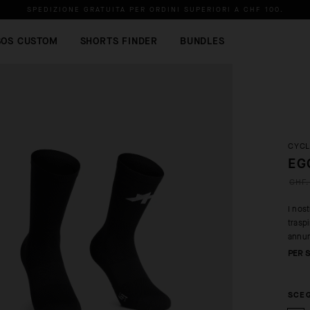
SPEDIZIONE GRATUITA PER ORDINI SUPERIORI A
CHF 100
.
SOS CUSTOM
SHORTS FINDER
BUNDLES
CYCL
EG
CHF.
I nos
trasp
annun
PER S
SCEG