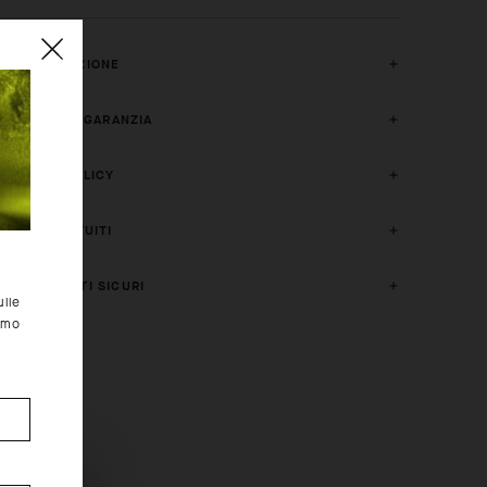
COMPOSIZIONE
2 ANNI DI GARANZIA
CRASH POLICY
RESI GRATUITI
PAGAMENTI SICURI
ulle
simo