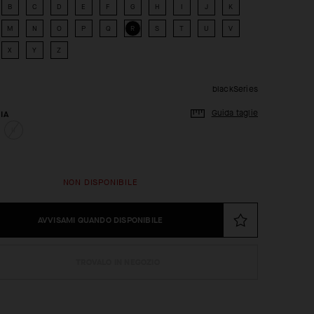
B
C
D
E
F
G
H
I
J
K
M
N
O
P
Q
R
S
T
U
V
X
Y
Z
blackSeries
Guida taglie
IA
II
NON DISPONIBILE
AVVISAMI QUANDO DISPONIBILE
TROVALO IN NEGOZIO