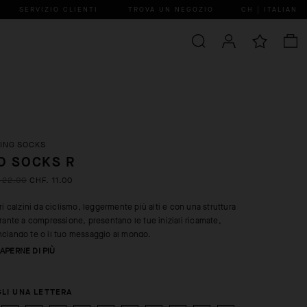
SERVIZIO CLIENTI
TROVA UN NEGOZIO
CH | ITALIAN
ING SOCKS
O SOCKS R
 22.00
CHF. 11.00
tri calzini da ciclismo, leggermente più alti e con una struttura
irante a compressione, presentano le tue iniziali ricamate,
ciando te o il tuo messaggio al mondo.
APERNE DI PIÙ
LI UNA LETTERA