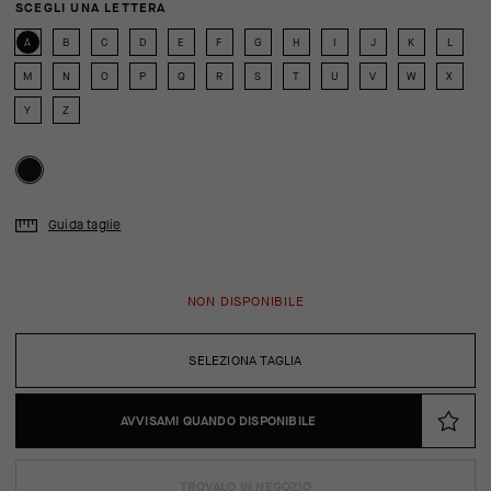
SCEGLI UNA LETTERA
A
B
C
D
E
F
G
H
I
J
K
L
M
N
O
P
Q
R
S
T
U
V
W
X
Y
Z
Guida taglie
NON DISPONIBILE
SELEZIONA TAGLIA
AVVISAMI QUANDO DISPONIBILE
TROVALO IN NEGOZIO