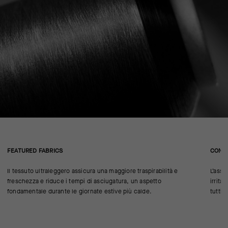
FEATURED FABRICS
CONS
Il tessuto ultraleggero assicura una maggiore traspirabilità e
L’asse
freschezza e riduce i tempi di asciugatura, un aspetto
irrita
fondamentale durante le giornate estive più calde.
tutti 