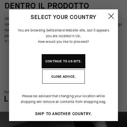
DENTRO IL PRODOTTO
SELECT YOUR COUNTRY
Oltre a far respirare la pelle, eliminare gli odori e offrire una leggera
compressione lungo il metatarso, l’arco plantare e la caviglia, i calzini Ego
Socks ti permettono di esprimere il tuo messaggio al mondo ad ogni
You are browsing
Switzerland Website
site, but it appears
pedalata. Ciascun paio ne include due con la stessa lettera. L’altezza di
you are located in
US
.
17 cm garantisce la massima visibilità della scritta.
How would you like to proceed?
CONTINUE TO
US
SITE.
CLOSE ADVICE.
PANORAMICA SULLA TECNOLOGIA
LE PARTICOLARITÀ
Please be advised that changing your location while
shopping will remove all contents from shopping bag.
SHIP TO ANOTHER COUNTRY.