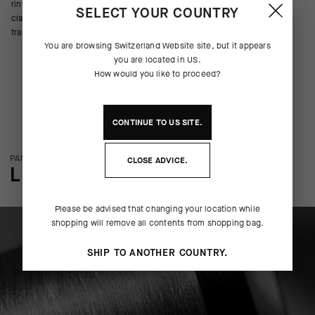
rinfrescano rapidamente. Ma per il look, abbiamo scelto il classico dei
SELECT YOUR COUNTRY
classici: una striscia centrale a contrasto. Perché alcune tradizioni
trascendono l’innovazione.
You are browsing
Switzerland Website
site, but it appears
you are located in
US
.
How would you like to proceed?
CONTINUE TO
US
SITE.
PANORAMICA SULLA TECNOLOGIA
CLOSE ADVICE.
LE PARTICOLARITÀ
Please be advised that changing your location while
shopping will remove all contents from shopping bag.
SHIP TO ANOTHER COUNTRY.