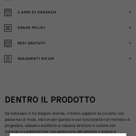
2 ANNI DI GARANZIA
CRASH POLICY
RESI GRATUITI
PAGAMENTI SICURI
DENTRO IL PRODOTTO
Da indossare in tre stagioni diverse, il mitico cappello da ciclismo non
passa mai di moda. Ma non per questo le sue funzionalità non meritano di
progredire. Abbiamo sostituito la classica struttura in cotone con
materiali e caratteristiche che gestiscono attivamente il sudore e