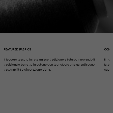
FEATURED FABRICS
CONS
Il leggero tessuto in rete unisce tradizione e futuro, innovando il
Il nos
tradizionale berretto in cotone con tecnologie che garantiscono
latera
traspirabilità e circolazione d’aria.
cucitu