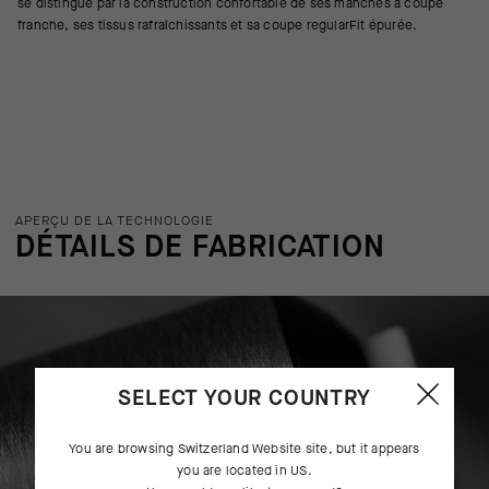
se distingue par la construction confortable de ses manches à coupe
franche, ses tissus rafraîchissants et sa coupe regularFit épurée.
APERÇU DE LA TECHNOLOGIE
DÉTAILS DE FABRICATION
SELECT YOUR COUNTRY
You are browsing
Switzerland Website
site, but it appears
you are located in
US
.