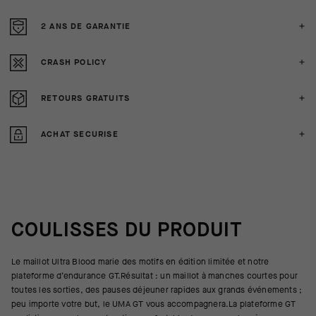
2 ANS DE GARANTIE
CRASH POLICY
RETOURS GRATUITS
ACHAT SECURISE
COULISSES DU PRODUIT
Le maillot Ultra Blood marie des motifs en édition limitée et notre
plateforme d’endurance GT.Résultat : un maillot à manches courtes pour
toutes les sorties, des pauses déjeuner rapides aux grands événements ;
peu importe votre but, le UMA GT vous accompagnera.La plateforme GT