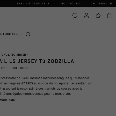
.
SERVICE CLIENTÈLE
BOUTIQUES
CH | FRENCH
ENTURE
SERIES
L CYCLING JERSEY
AIL LS JERSEY T3 ZODZILLA
 119.00
CHF. 36.00
vrez notre nouveau maillot à manches longues qui transpose
ertise inégalée d’ASSOS au monde du hors-piste. Le résultat : un
ot associant la respirabilité des maillots de course avec la
ilité des équipements conçus pour le hors-piste.
AVOIR PLUS