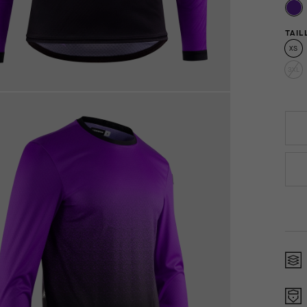
TAIL
XS
3XL