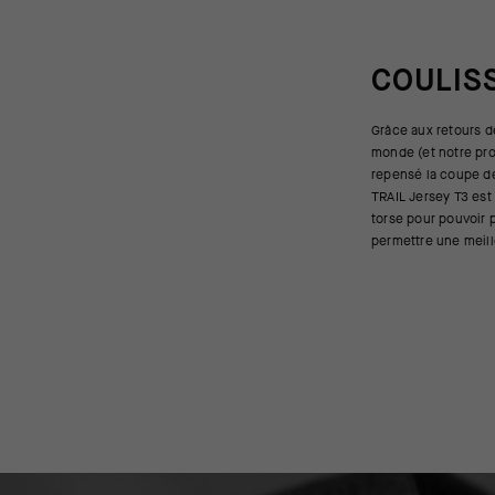
COULIS
Grâce aux retours 
selle. Nous avons é
monde (et notre pr
montées plutôt que d
repensé la coupe de 
épouser la forme du c
TRAIL Jersey T3 est
avant-bras des él
torse pour pouvoir p
repousser les bran
permettre une meill