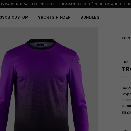
LIVRAISON GRATUITE POUR LES COMMANDES SUPÉRIEURES À
CHF 100
SSOS CUSTOM
SHORTS FINDER
BUNDLES
ADV
TRAI
TR
CHF.
Décou
l’exp
maill
durab
EN S