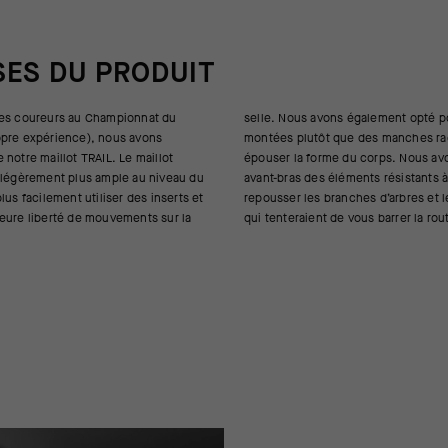
SES DU PRODUIT
des coureurs au Championnat du
galement opté pour des manches
opre expérience), nous avons
es manches raglan afin de mieux
notre maillot TRAIL. Le maillot
orps. Nous avons aussi ajouté aux
 légèrement plus ample au niveau du
éments résistants à l’usure pour
lus facilement utiliser des inserts et
ches d’arbres et les autres dangers
eure liberté de mouvements sur la
qui tenteraient de vous barrer la rou