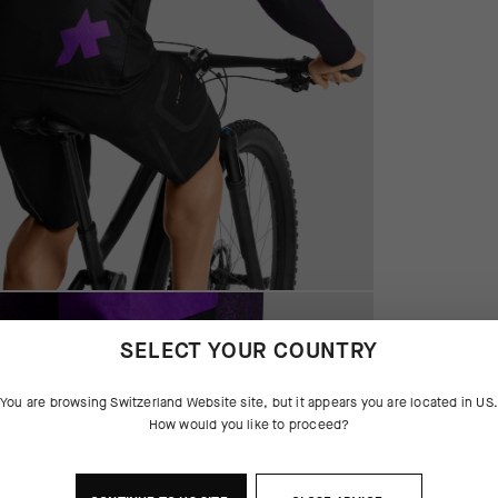
SELECT YOUR COUNTRY
You are browsing
Switzerland Website
site, but it appears you are located in
US
How would you like to proceed?