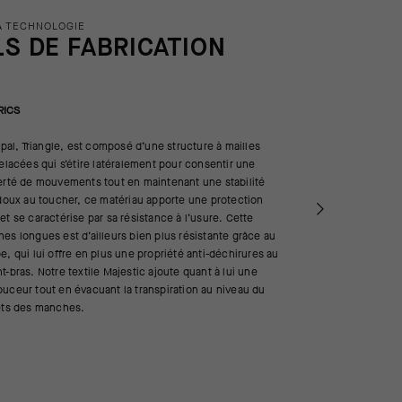
A TECHNOLOGIE
LS DE FABRICATION
RICS
cipal, Triangle, est composé d’une structure à mailles
relacées qui s’étire latéralement pour consentir une
berté de mouvements tout en maintenant une stabilité
adoux au toucher, ce matériau apporte une protection
et se caractérise par sa résistance à l’usure. Cette
es longues est d’ailleurs bien plus résistante grâce au
e, qui lui offre en plus une propriété anti-déchirures au
t-bras. Notre textile Majestic ajoute quant à lui une
uceur tout en évacuant la transpiration au niveau du
lets des manches.