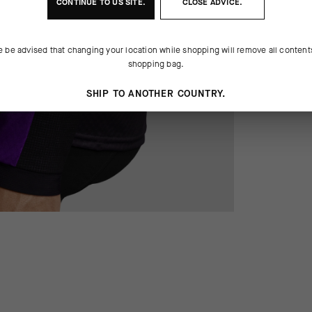
CONTINUE TO
US
SITE.
CLOSE ADVICE.
e be advised that changing your location while shopping will remove all content
shopping bag.
SHIP TO ANOTHER COUNTRY.