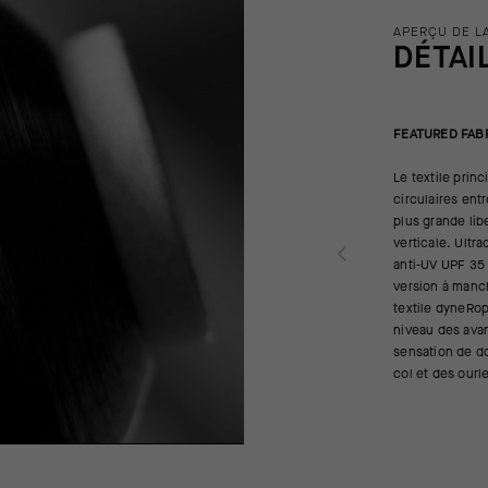
APERÇU DE L
DÉTAI
FEATURED FAB
Le textile prin
circulaires ent
plus grande li
verticale. Ultr
anti-UV UPF 35 
version à manch
textile dyneRop
niveau des avan
sensation de do
col et des our