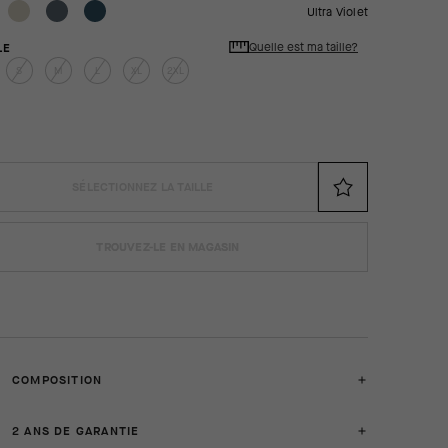
Ultra Violet
Quelle est ma taille?
LE
S
M
L
XL
2XL
SÉLECTIONNEZ LA TAILLE
TROUVEZ-LE EN MAGASIN
COMPOSITION
2 ANS DE GARANTIE