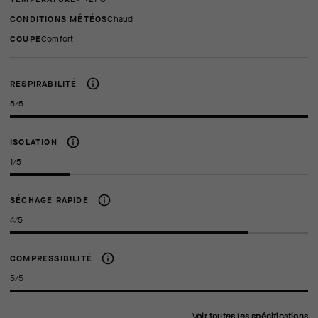
CONDITIONS MÉTÉOS
Chaud
COUPE
comfort
RESPIRABILITÉ
5/5
ISOLATION
1/5
SÉCHAGE RAPIDE
4/5
COMPRESSIBILITÉ
5/5
Voir toutes les spécifications