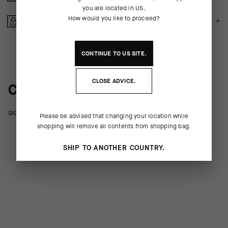
you are located in
US
.
How would you like to proceed?
ACHAT SECURISE
CONTINUE TO
US
SITE.
CLOSE ADVICE.
COULISSES DU PRODUIT
SIGNATURE Tool Box Small
Please be advised that changing your location while
shopping will remove all contents from shopping bag.
SHIP TO ANOTHER COUNTRY.