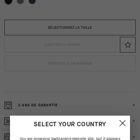
SÉLECTIONNEZ LA TAILLE
AJOUTER AU PANIER
TROUVEZ-LE EN MAGASIN
2 ANS DE GARANTIE
CRASH POLICY
SELECT YOUR COUNTRY
RETOURS GRATUITS
You are browsing
Switzerland Website
site, but it appears