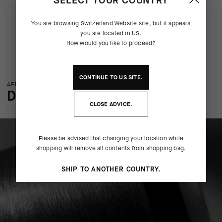
SELECT YOUR COUNTRY
You are browsing
Switzerland Website
site, but it appears
you are located in
US
.
How would you like to proceed?
CONTINUE TO
US
SITE.
APERÇU DE LA TECHNOLOGIE
DÉTAILS DE FABRICATION
CLOSE ADVICE.
Please be advised that changing your location while
shopping will remove all contents from shopping bag.
SHIP TO ANOTHER COUNTRY.