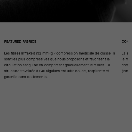
FEATURED FABRICS
CONS
Les fibres InfraRed (32 mmHg / compression médicale de classe II)
La str
sont les plus compressives que nous proposons et favorisent la
le mol
circulation sanguine en comprimant graduellement le mollet. La
compr
structure travaillée à 240 aiguilles est ultra douce, respirante et
(long
garantie sans frottements.