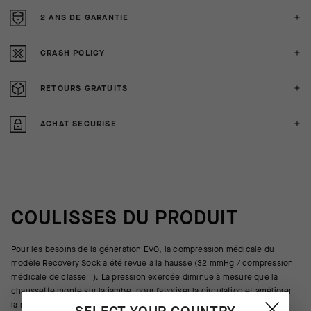
2 ANS DE GARANTIE
CRASH POLICY
RETOURS GRATUITS
ACHAT SECURISE
COULISSES DU PRODUIT
Pour les besoins de la génération EVO, la compression médicale du
modèle Recovery Sock a été revue à la hausse (32 mmHg / compression
médicale de classe II). La pression exercée diminue à mesure que la
chaussette monte sur la jambe, pour favoriser la circulation et améliorer
la récupération.