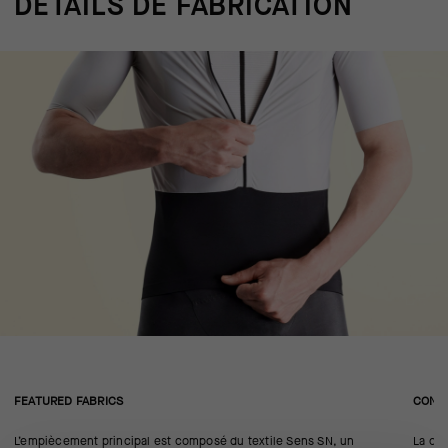
DÉTAILS DE FABRICATION
FEATURED FABRICS
CONS
L’empiècement principal est composé du textile Sens SN, un
La co