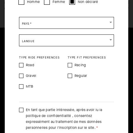
Homme
Femme
Non déclaré
au lieu de les comprimer. Le textile indémaillable résiste à l’usure
niveau
et ne blanchit pas lorsqu’il s’étire lors d’un mouvement.
compre
Please be advised that changing your location while
shopping will remove all contents from shopping bag.
PAYS
*
SHIP TO ANOTHER COUNTRY.
LANGUE
TYPE RIDE PREFERENCES
TYPE FIT PREFERENCES
Road
Racing
Gravel
Regular
MTB
En tant que partie intéressée, après avoir lu la
politique de confidentialité
, consentez
expressément au traitement de mes données
personnelles pour l'inscription sur le site.