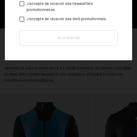
J'accepte de recevoir des newsletters
promotionnelles
J'accepte de recevoir des SMS promotionnels
JE M'INSCRIS
INSTRUCTIONS D’UTILISATION
Associez-le avec la veste MILLE GT Winter EVO pour vos sorties hivernales
ou avec une couche isolante et une veste pour être paré à toutes les
conditions météorologiques.