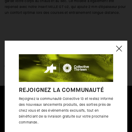
garde votre corps au chaud et au sec. Ce modèle a également été
repensé avec notre insert MILLE GT c2, qui ajoute 2 mm d’épaisseur pour
un confort optimal lors des courses et entrainement longue distance.
APERÇU DE LA TECHNOLOGIE
DÉTAILS DE FABRICATION
REJOIGNEZ LA COMMUNAUTÉ
Rejoignez la communauté Collective 13 et restez informé
des nouveaux lancements produits, des sorties près de
chez vous et des événements exclusifs, tout en
bénéficiant de la livraison gratuite sur votre prochaine
commande.