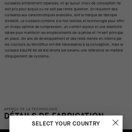
cuissards entièrement repensés, et qu'aucun choix de conception ne
soit pris pour acquis ou ne soit pas remis question. En résultent des
cuissards aux caractéristiques avancées, soit la marque de fabrique
d’ASSOS. Le cuissard combine à la fois textiles et technologie pour offrir
un niveau optimal de compression, un confort soyeux et une élasticité
idéale pour maintenir les empiècements de la jambe et l'insert principal
en place. Six ans de développement et des tests menés en interne par
les coureurs du WorldTour ont été nécessaires à sa conception, mais le
cuissard EQUIPE RS S9 Bib Shorts est devenu une référence en matière
d’équipement de cyclisme.
APERÇU DE LA TECHNOLOGIE
DÉTAILS DE FABRICATION
SELECT YOUR COUNTRY