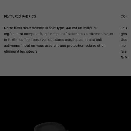
FEATURED FABRICS
CONS
Notre tissu doux comme la soie Type .441 est un matériau
Le A-L
légèrement compressif, qui est plus résistant aux frottements que
génér
le textile qui compose vos cuissards classiques. Il rafraîchit
tissu,
activement tout en vous assurant une protection solaire et en
meille
éliminant les odeurs.
raison
faire.