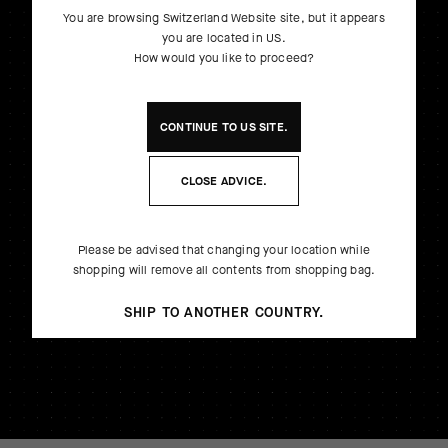
You are browsing
Switzerland Website
site, but it appears
you are located in
US
.
How would you like to proceed?
CONTINUE TO
US
SITE.
CLOSE ADVICE.
Please be advised that changing your location while
shopping will remove all contents from shopping bag.
SHIP TO ANOTHER COUNTRY.