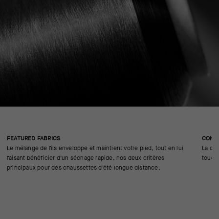
FEATURED FABRICS
CONS
Le mélange de fils enveloppe et maintient votre pied, tout en lui
La con
faisant bénéficier d’un séchage rapide, nos deux critères
touche
principaux pour des chaussettes d’été longue distance.