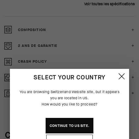
Voir toutes les spécifications
COMPOSITION
2 ANS DE GARANTIE
CRASH POLICY
SELECT YOUR COUNTRY
RETOURS GRATUITS
You are browsing
Switzerland Website
site, but it appears
ACHAT SECURISE
you are located in
US
.
How would you like to proceed?
CONTINUE TO
US
SITE.
COULISSES DU PRODUIT