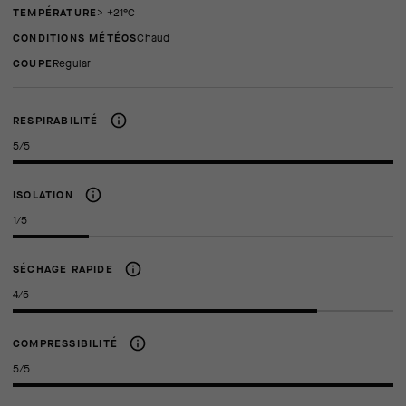
TEMPÉRATURE
> +21°C
CONDITIONS MÉTÉOS
Chaud
COUPE
regular
RESPIRABILITÉ
5/5
ISOLATION
1/5
SÉCHAGE RAPIDE
4/5
COMPRESSIBILITÉ
5/5