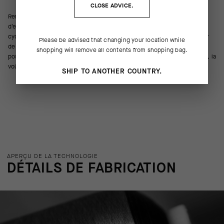
CLOSE ADVICE.
Remplaçant nos redoutables chaussettes GT C2, la plateforme
d’endurance S11 est une version plus robuste de la chaussette de
cyclisme ultime : légère, respirante et rafraîchissante avec une hauteur
Please be advised that changing your location while
de cheville universelle de 18 cm. Les fils résistant aux odeurs sont
shopping will remove all contents from shopping bag.
positionnés pour offrir un maintien compressif léger sur les métatarses, la
voûte plantaire et la cheville.
SHIP TO ANOTHER COUNTRY.
APERÇU DE LA TECHNOLOGIE
DÉTAILS DE FABRICATION