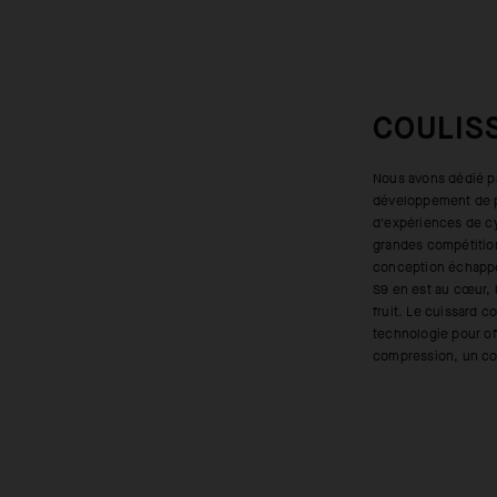
COULIS
Nous avons dédié p
pour maintenir les empi
développement de pr
DYORA RS Insert bi
d'expériences de cy
tout simplement une
grandes compétition
parvient à réunir et
conception échappe
entre aérodynamism
S9 en est au cœur, 
qui sont autant de
fruit. Le cuissard co
adapté aux longues cou
technologie pour of
compression, un con