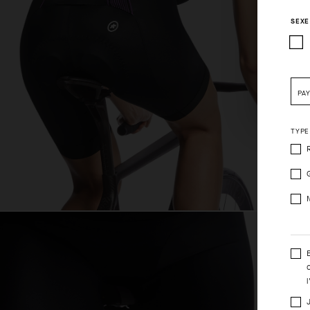
SEXE
Pleas
PA
TYPE
l