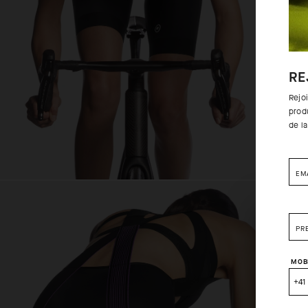
RE
Rejo
prod
de l
EM
PR
MOB
+41