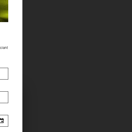
ciant
.