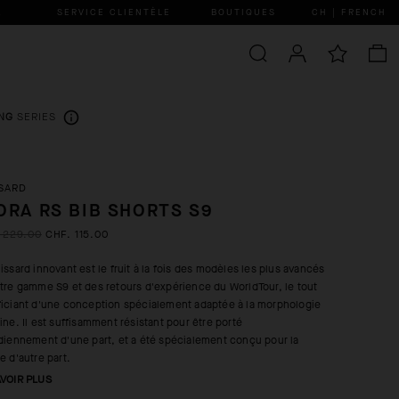
.
SERVICE CLIENTÈLE
BOUTIQUES
CH | FRENCH
NG
SERIES
SARD
ORA RS BIB SHORTS S9
 229.00
CHF. 115.00
issard innovant est le fruit à la fois des modèles les plus avancés
tre gamme S9 et des retours d'expérience du WorldTour, le tout
iciant d'une conception spécialement adaptée à la morphologie
ine. Il est suffisamment résistant pour être porté
diennement d'une part, et a été spécialement conçu pour la
e d'autre part.
AVOIR PLUS