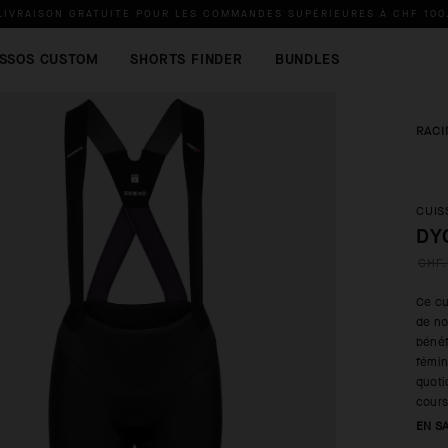
LIVRAISON GRATUITE POUR LES COMMANDES SUPÉRIEURES À
CHF 100
SSOS CUSTOM
SHORTS FINDER
BUNDLES
RACI
CUIS
DY
CHF.
Ce cu
de no
bénéf
fémin
quoti
cours
EN S