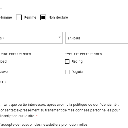
CONTINUE TO
US
SITE.
CLOSE ADVICE.
*
Homme
Femme
Non déclaré
e be advised that changing your location while shopping will remove all content
shopping bag.
SHIP TO ANOTHER COUNTRY.
YS
*
LANGUE
 RIDE PREFERENCES
TYPE FIT PREFERENCES
Road
Racing
Gravel
Regular
MTB
En tant que partie intéressée, après avoir lu la
politique de confidentialité
,
consentez expressément au traitement de mes données personnelles pour
'inscription sur le site.
J'accepte de recevoir des newsletters promotionnelles