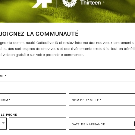
JOIGNEZ LA COMMUNAUTÉ
ignez la communauté Collective 13 et restez informé des nouveaux lancements
uits, des sorties près de chez vous et des événements exclusifs, tout en bénéfi
a livraison gratuite sur votre prochaine commande.
AIL
*
SELECT YOUR COUNTRY
ÉNOM
*
NOM DE FAMILLE
*
You are browsing
Switzerland Website
site, but it appears you are located in
US
ILE PHONE
How would you like to proceed?
DATE DE NAISSANCE