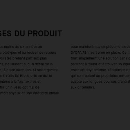
SES DU PRODUIT
as moins de six années au
ècements des jambes et l'insert
ototypes et au recueil de retours
en en place. Ce modèle constitue
clistes prenant part aux plus
 solution sans compromis qui
s, ne laissant aucun détail de la
 à trouver un équilibre improbable
r à notre attention. Si notre gamme
e, résistance et confort optimal,
le DYORA RS Bib Shorts en est le
 propriétés rendant ce cuissard
mbine à la fois textiles et
rses d'entraînement ou encore
frir un niveau optimal de
aux critériums.
fort soyeux et une élasticité idéale