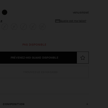
venusViolet
Quelle est ma taille?
LE
S
M
L
XL
2XL
PAS DISPONIBLE
PRÉVENEZ-MOI QUAND DISPONIBLE
TROUVEZ-LE EN MAGASIN
COMPOSITION