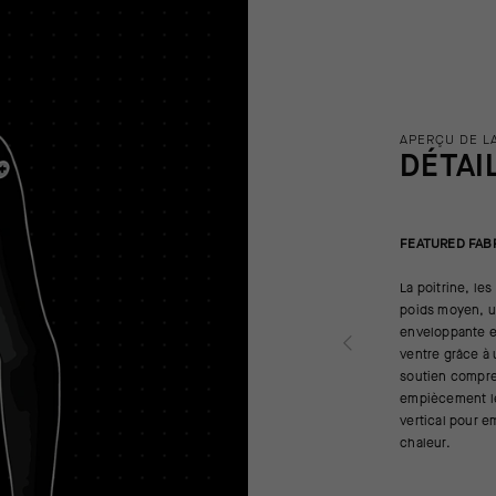
APERÇU DE L
DÉTAI
FEATURED FAB
La poitrine, les
poids moyen, un
enveloppante e
ventre grâce à 
soutien compres
empiècement lég
vertical pour e
chaleur.