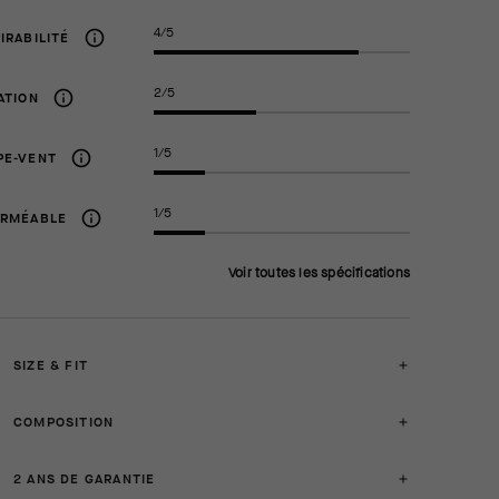
4/5
IRABILITÉ
2/5
ATION
1/5
PE-VENT
1/5
ERMÉABLE
Voir toutes les spécifications
SIZE & FIT
COMPOSITION
2 ANS DE GARANTIE