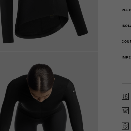
RESP
ISOL
COU
IMP