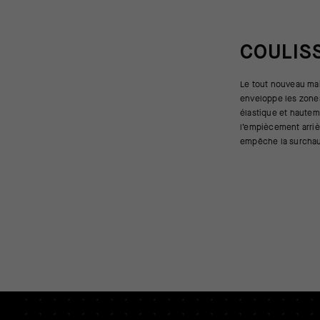
COULIS
Le tout nouveau ma
densité ou lorsque l
enveloppe les zone
Printemps-Automn
élastique et hautem
nouveau système DYORA 
l’empiècement arrièr
temps frais ou sou
empêche la surchauf