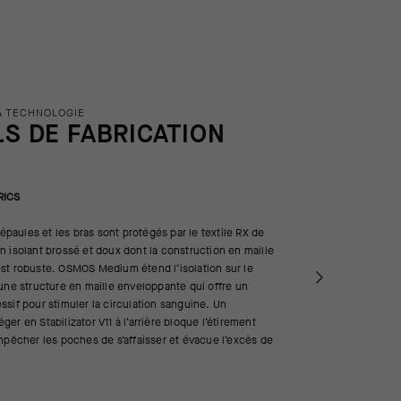
A TECHNOLOGIE
LS DE FABRICATION
RICS
 épaules et les bras sont protégés par le textile RX de
 isolant brossé et doux dont la construction en maille
st robuste. OSMOS Medium étend l’isolation sur le
une structure en maille enveloppante qui offre un
sif pour stimuler la circulation sanguine. Un
er en Stabilizator V11 à l’arrière bloque l’étirement
mpêcher les poches de s’affaisser et évacue l’excès de