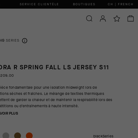
.
SERVICE CLIENTÈLE
BOUTIQUES
CH | FRENCH
NG
SERIES
ORA R SPRING FALL LS JERSEY S11
 209.00
ièce fondamentale pour une isolation midweight lors de
tions sèches et fraîches. Le mélange de textiles thermiques
ttent de garder la chaleur et de maintenir la respirabilité lors des
titions ou d’entraînements à haute intensité.
AVOIR PLUS
blackSeries