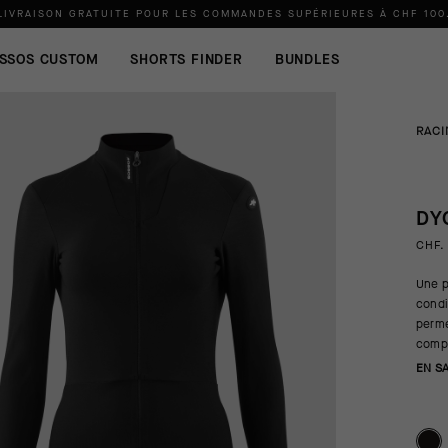
LIVRAISON GRATUITE POUR LES COMMANDES SUPÉRIEURES À
CHF 100
SSOS CUSTOM
SHORTS FINDER
BUNDLES
RACI
DY
CHF.
Une p
condi
perme
compé
EN S