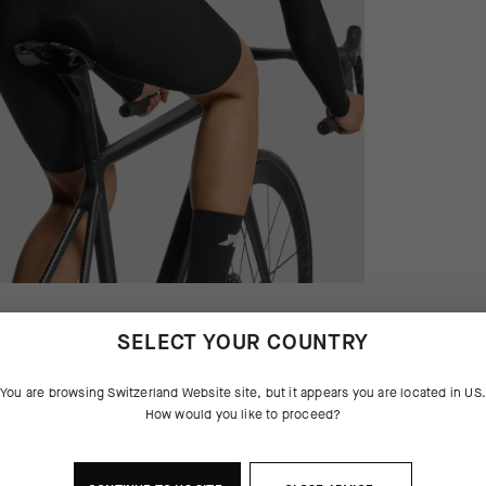
SELECT YOUR COUNTRY
You are browsing
Switzerland Website
site, but it appears you are located in
US
How would you like to proceed?