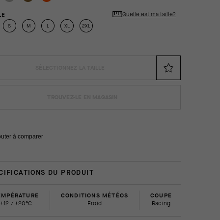
Quelle est ma taille?
LE
S
M
L
XL
2XL
SÉLECTIONNEZ LA TAILLE
TROUVEZ-LE EN MAGASIN
outer à comparer
CIFICATIONS DU PRODUIT
EMPÉRATURE
CONDITIONS MÉTÉOS
COUPE
+12 / +20°C
Froid
racing