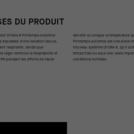
SES DU PRODUIT
illot DYORA R Printemps-Automne
a température augmente. Le maillot
s exposées d’une isolation douce,
e est une pièce maîtresse du
ent respirante, tandis que
R, qu’il soit utilisé seul par
e léger renforce la respirabilité et
s une veste imperméable dans des
fe pendant les efforts de haute
conditions humides.