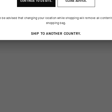
CONTINUE TO
US
SITE.
CLOSE ADVICE.
e be advised that changing your location while shopping will remove all content
shopping bag.
SHIP TO ANOTHER COUNTRY.