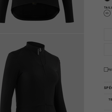
TAIL
XS
Aj
SPÉ
T