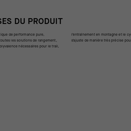
SES DU PRODUIT
ique de performance pure,
agne et le cyclisme. Le harnais
 toutes les solutions de rangement,
s’ajuste de manière très précise pou
polyvalence nécessaires pour le trail,