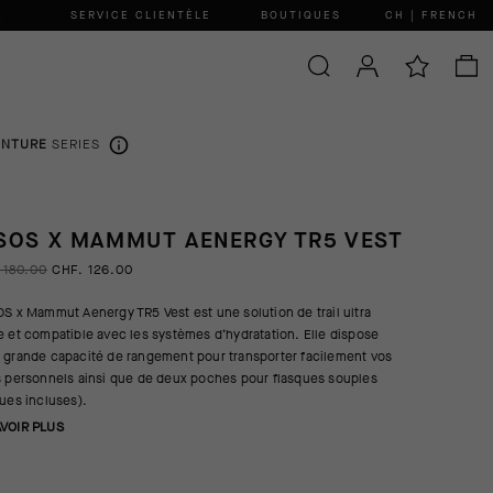
.
SERVICE CLIENTÈLE
BOUTIQUES
CH | FRENCH
ENTURE
SERIES
SOS X MAMMUT AENERGY TR5 VEST
 180.00
CHF. 126.00
OS x Mammut Aenergy TR5 Vest est une solution de trail ultra
e et compatible avec les systèmes d’hydratation. Elle dispose
 grande capacité de rangement pour transporter facilement vos
s personnels ainsi que de deux poches pour flasques souples
ques incluses).
AVOIR PLUS