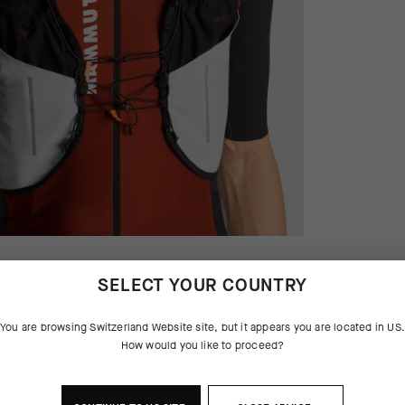
SELECT YOUR COUNTRY
You are browsing
Switzerland Website
site, but it appears you are located in
US
How would you like to proceed?