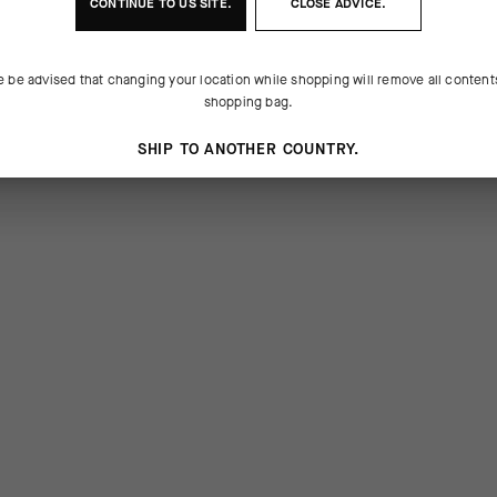
CONTINUE TO
US
SITE.
CLOSE ADVICE.
e be advised that changing your location while shopping will remove all content
shopping bag.
SHIP TO ANOTHER COUNTRY.