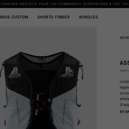
LIVRAISON GRATUITE POUR LES COMMANDES SUPÉRIEURES À
CHF 100
SSOS CUSTOM
SHORTS FINDER
BUNDLES
ADV
AS
CHF.
L'ASS
légèr
d’une
effet
(flas
EN S