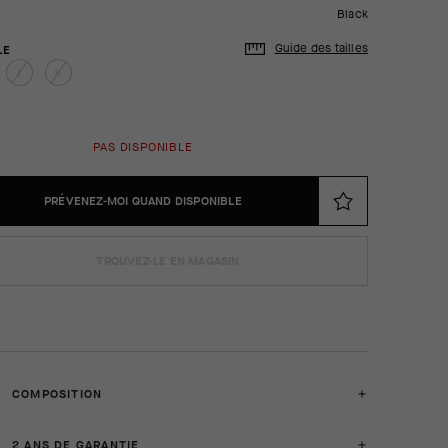
Black
Guide des tailles
LE
I
II
PAS DISPONIBLE
PRÉVENEZ-MOI QUAND DISPONIBLE
TROUVEZ-LE EN MAGASIN
COMPOSITION
2 ANS DE GARANTIE